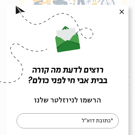
סגור
רוצים לדעת מה קורה
ליצירת קשר בטלפון 0539643520 או בווטסאפ -
לחצו כאן >>
בבית אבי חי לפני כולם?
להצטרפות לקבוצת עדכונים שקטה -
לחצו כאן >>
עקבו אחרינו באינסטגרם -
noar_beitavichai
ובפייסבוק
הרשמו לניוזלטר שלנו
-
נוער בית אבי חי
*כתובת דוא"ל