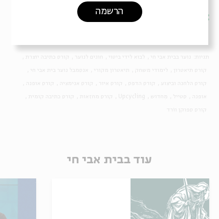
הרשמה
שיתוף
הוספה ליומן
הרשמה לאירועים דומים
תגיות:
נוער בבית אבי חי
לבוא לידי ביטוי
חוגים לנוער
קורס כתיבה יוצרת
קורס תיאטרון
לימודי משחק
תיאטרון מקורי
אנסמבל נוער בית אבי חי
קורס הלחנה וביצוע
קורס הדפס
קורס איור
קורס אנימציה
קורס אופנה
אופנה
סטייל
מִחדוש
Upcycling
קורס מחזאות
קורס כתיבה קומית
קורס ספוקן ווֹרד
עוד בבית אבי חי