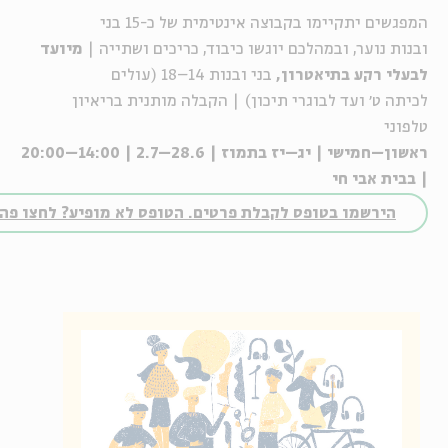
המפגשים יתקיימו בקבוצה אינטימית של כ-15 בני
ובנות
נוער
,
ובמהלכם יוגש
ו
כיבוד, כריכים ושת
י
יה
|
מיועד
לבעלי רקע
בתיאטרון,
בני ובנות 14–18 (עולים
לכיתה
ט׳
ועד לבוגרי תיכון)
|
הקבלה מותנית בר
י
איון
טלפוני
ראשון
–
חמישי |
יג
–
יז
בתמוז | 28.6
–2.7 | 14:00–20:00
|
בבית
אבי חי
הירשמו בטופס לקבלת פרטים. הטופס לא מופיע? לחצו פה