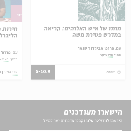
מותו של איש האלוהים: קריאה
חירות 
במדרש פטירת משה
הליברל
עם:
פרופ' אביגדור שנאן
עם:
פרופ' 
מתוך:
סדר בוקר
מתוך:
האופצי
6-10.9
סדר בוקר
ו
zoom
הישארו מעודכנים
הירשמו לניוזלטר שלנו וקבלו עדכונים ישר למייל