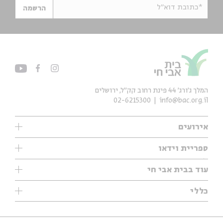
*כתובת דוא"ל
הרשמה
המלך ג'ורג' 44 פינת רחוב קק״ל, ירושלים
02-6215300
info@bac.org.il
אירועים
עיון
ספריית וידאו
אנגלית
ילדים
שיעורי בוקר
עוד בבית אבי חי
מוזיקה
מיוחדים
תערוכות
עיון
כללי
נוער
מיוחדים
מיוחדים
צרו קשר
ספרות ושירה
פודקאסטים מומלצים
ספרות ושירה
אודות
סדרות
כתבות