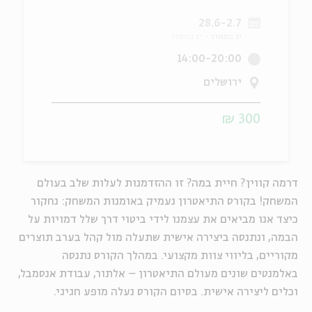
28.6-2.7
ה
אנגלית
מיוחדי
יג בתמוז
יז בתמוז
14:00-20:00
ירושלים
300 ₪
דרמה קווין? חיית במה? זו ההזדמנות לעלות שלב בעולם
המשחק! בקורס התיאטרון נעמיק באומנות המשחק: נחקור
כיצד אנו מביאים את עצמנו לידי ביטוי דרך שלל דמויות על
הבמה, ונתנסה ביצירה אישית שתעלה מול קהל בערב תוצרים
מקוריים, בליווי צוות מקצועי. במהלך הקורס נתנסה
באלמנטים שונים מעולם התיאטרון – אלתור, עבודת אנסמבל,
וכלים ליצירה אישית.
בסיום הקורס
נעלה
מופע חגיגי
.