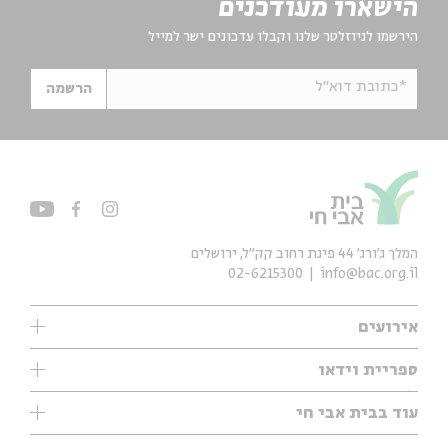
הישארו מעודכנים
הירשמו לניוזלטר שלנו וקבלו עדכונים ישר למייל
*כתובת דוא"ל
הרשמה
המלך ג'ורג' 44 פינת רחוב קק״ל, ירושלים
02-6215300
info@bac.org.il
אירועים
עיון
ספריית וידאו
אנגלית
ילדים
שיעורי בוקר
עוד בבית אבי חי
מוזיקה
מיוחדים
תערוכות