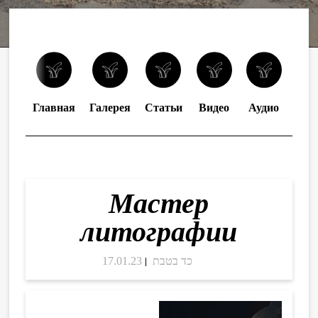
Соб
Главная
Галерея
Статьи
Видео
Аудио
выс
Мастер
литографии
17.01.23
כד בטבת