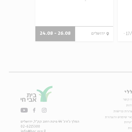
לכיתה א'!
עם:
ינון שאזו, 
שטולמן
26.08 - 24.08
17
ירושלים
ירושלים
לי
ו קשר
דות
הרת נגישות
אי שימוש והצהרת
המלך ג'ורג' 44 פינת רחוב קק״ל, ירושלים
טיות
02-6215300
ות
info@bac.org.il