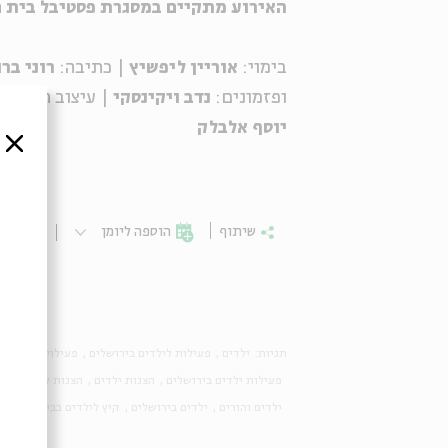
האירוע מתקיים במסגרת פסטיבל בית חו
בימוי:
אוריין ליפשיץ
| כתיבה:
רוני בר
ופזמונים:
נדב
ויקינסקי
| עיצוב תאורה:
יוסף
אלבלק
סגור
שיתוף
הוספה ליומן
הרשמ
תגיות:
ילדים
פעילות לילדים בירושלים
פעילויות לילדים
פעילות ילדים בירושלים
הצגות ילדים
הצגות לילדים
ה
ילדים והורים
ילדים בירושלים
קיץ לילדים בבית אבי חי