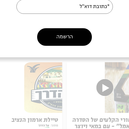
*כתובת דוא"ל
הרשמה
עוד בבית אבי חי
רי הקלעים של הסדרה
טיילת ארמון הנציב
מל" - עם במאי ויוצר
מתוך:
על הדרך