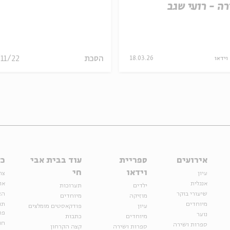
ה - רועי שגב
הסכת
/11/22
וידאו
18.03.26
אירועים
ספריית
עוד בבית אבי
כל
וידאו
חי
עיון
צר
אנגלית
או
ילדים
תערוכות
שיעורי בוקר
הצ
מוזיקה
מיוחדים
מיוחדים
תנ
עיון
פודקאסטים מומלצים
פר
נוער
מיוחדים
כתבות
חנ
ספרות ושירה
ספרות ושירה
קצה הקרחון