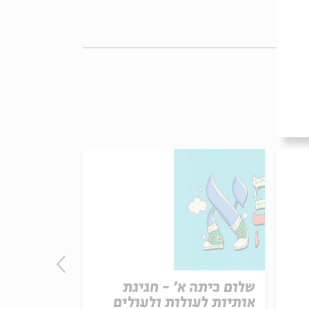
שלום כיתה א' - חגיגת
בית הספר ש
אותיות לעולות ולעולים
ברוכים הבא