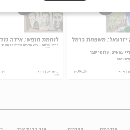
יזרעאל: משפחת כרמל
לוחמת חופש: אידה נוד
מתוך:
מוזות – רגע של רוח בימים של משבר
יי עפאים, שלומי שבן
דם אדמה
ם
וידאו
24.06.24
מיוחדים
וידאו
5.24
אירועים
ספריית
עוד בבית אבי
כל