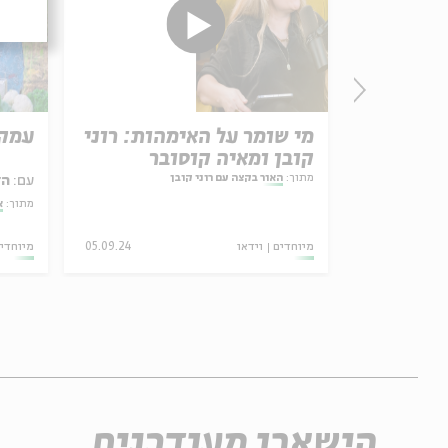
מי שומר על האימהות: רוני
עמק 
קובן ומאיה קוסובר
מתוך:
האור בקצה עם רוני קובן
עם:
הד
מתוך:
א
מיוחדים
וידאו
05.09.24
מיוחדי
הישארו מעודכנים