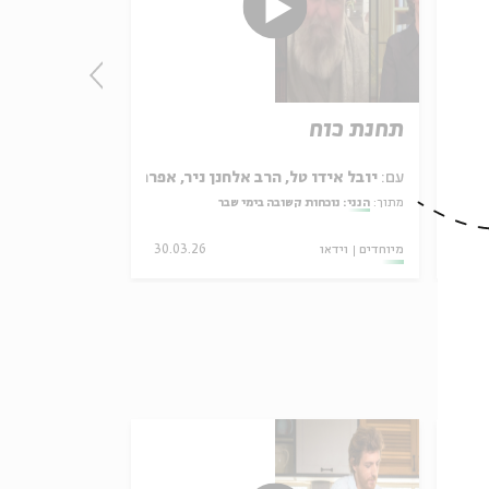
תחנת כוח
חיים בתוך 
ואיתי אנגל
מתוך:
האור בקצה עם
יגר
עם:
יובל אידו טל, הרב אלחנן ניר, אפרת שפירא־רוזנברג
מתוך:
הנני: נוכחות קשובה בימי שבר
19.0
מיוחדים
וידאו
30.03.26
מיוחדים
וידאו