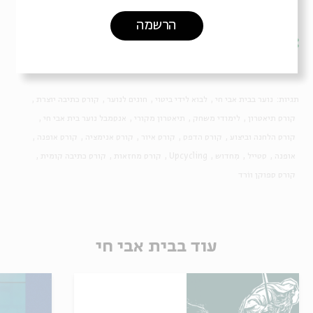
הרשמה
שיתוף
הוספה ליומן
הרשמה לאירועים דומים
תגיות:
נוער בבית אבי חי
לבוא לידי ביטוי
חוגים לנוער
קורס כתיבה יוצרת
קורס תיאטרון
לימודי משחק
תיאטרון מקורי
אנסמבל נוער בית אבי חי
קורס הלחנה וביצוע
קורס הדפס
קורס איור
קורס אנימציה
קורס אופנה
אופנה
סטייל
מִחדוש
Upcycling
קורס מחזאות
קורס כתיבה קומית
קורס ספוקן ווֹרד
עוד בבית אבי חי