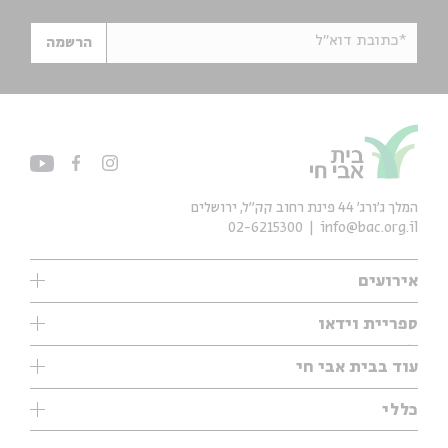
*כתובת דוא"ל
הרשמה
המלך ג'ורג' 44 פינת רחוב קק״ל, ירושלים
02-6215300
info@bac.org.il
אירועים
עיון
ספריית וידאו
אנגלית
ילדים
שיעורי בוקר
עוד בבית אבי חי
מוזיקה
מיוחדים
תערוכות
עיון
כללי
נוער
מיוחדים
מיוחדים
צרו קשר
ספרות ושירה
פודקאסטים מומלצים