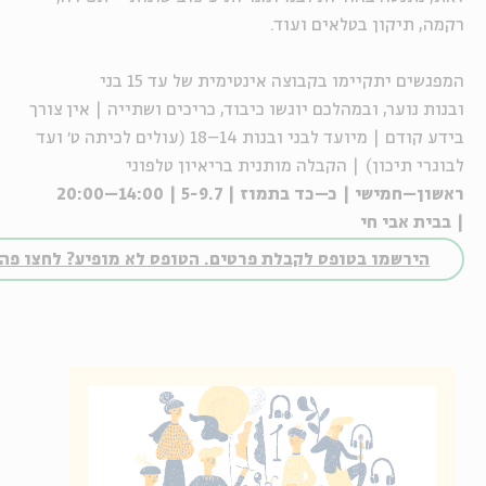
רקמה, תיקון בטלאים ועוד.
המפגשים יתקיימו בקבוצה אינטימית של עד 15 בני
ובנות
נוער
,
ובמהלכם יוגשו כיבוד
,
כריכים ושת
י
יה | אין צורך
בידע קודם | מיועד לבני ובנות 14–18 (עולים לכיתה
ט׳
ועד
לבוגרי תיכון) | הקבלה מותנית בר
י
איון טלפוני
ראשון
–
חמישי | כ
–כד
בתמוז | 5-9.7
| 14:00–20:00
|
בבית
אבי חי
הירשמו בטופס לקבלת פרטים. הטופס לא מופיע? לחצו פה