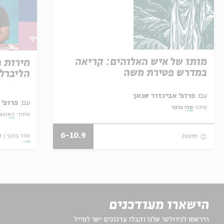
מותו של איש האלוהים: קריאה
חירות 
במדרש פטירת משה
הליברל
עם:
פרופ' אביגדור שנאן
עם:
פרופ' 
מתוך:
סדר בוקר
מתוך:
האופצי
6-10.9
סדר בוקר
ו
zoom
הישארו מעודכנים
הירשמו לניוזלטר שלנו וקבלו עדכונים ישר למייל