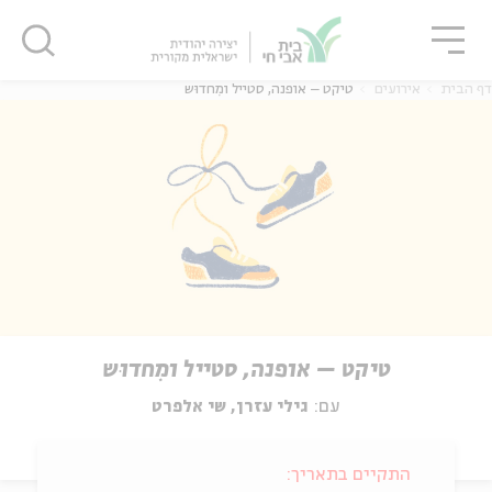
גור
סגור
סגור
דף הבית
אירועים
טיקט – אופנה, סטייל ומִחדוּש
טיקט – אופנה, סטייל ומִחדוּש
עם:
גילי עזרן, שי אלפרט
התקיים בתאריך: