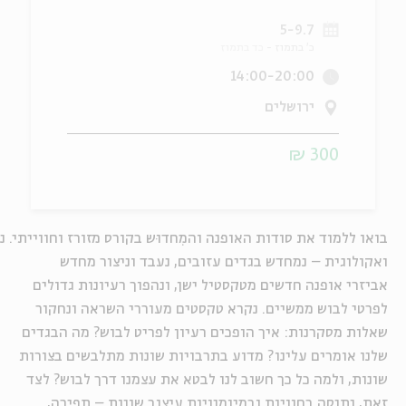
5-9.7
ה
אנגלית
מיוחדי
כ' בתמוז
כד בתמוז
14:00-20:00
ירושלים
300 ₪
בואו ללמוד את סודות האופנה
והמִחדוּש
בקורס מזורז וחווייתי. 
ואקולוגית
–
נמחדש
בגדים עזובים, נעבד וניצור מחדש
אביזרי אופנה חדשים מטקסטיל ישן, ונהפוך רעיונות גדולים
לפרטי לבוש ממשיים. נקרא טקסטים מעוררי השראה ונחקור
שאלות מסקרנות: איך הופכים רעיון לפריט לבוש? מה הבגדים
שלנו אומרים עלינו? מדוע בתרבויות שונות מתלבשים בצורות
שונות, ולמה כל כך חשוב לנו לבטא את עצמנו דרך לבוש? לצד
זאת, נתנסה בחוויות ובמיומנויות עיצוב שונות – תפירה,