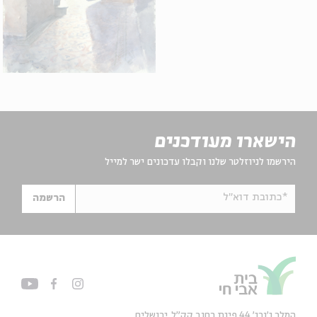
הישארו מעודכנים
הירשמו לניוזלטר שלנו וקבלו עדכונים ישר למייל
*כתובת דוא"ל
הרשמה
המלך ג'ורג' 44 פינת רחוב קק״ל, ירושלים