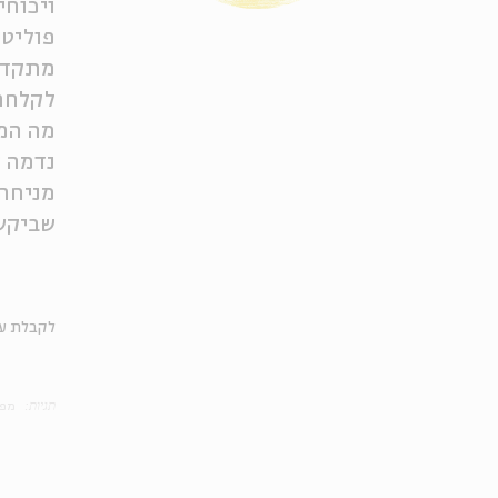
ויכוחי
פוליטי
מתקדמי
לקלחת
מה המנ
נדמה 
מניחה 
שביקש 
לקבלת עד
תגיות:
מפל