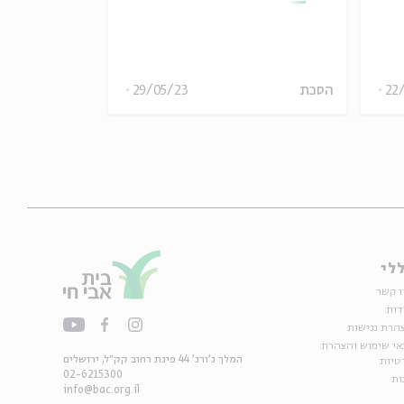
22
הסכת
29/05/23
הסכת
לי
ו קשר
דות
הרת נגישות
אי שימוש והצהרת
המלך ג'ורג' 44 פינת רחוב קק״ל, ירושלים
טיות
02-6215300
ות
info@bac.org.il