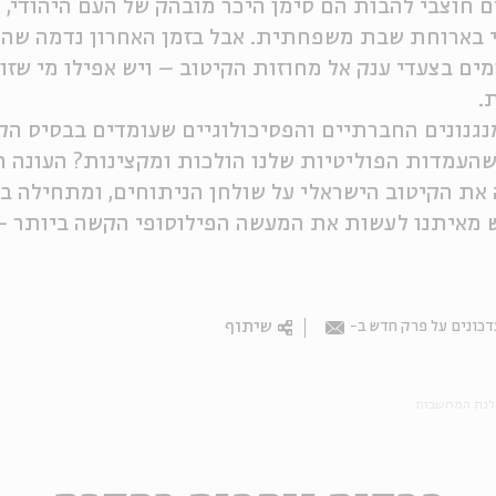
ם חוצבי להבות הם סימן היכר מובהק של העם היהודי, וי
 בארוחת שבת משפחתית. אבל בזמן האחרון נדמה שהמ
ם בצעדי ענק אל מחוזות הקיטוב – ויש אפילו מי שזו
.
גנונים החברתיים והפסיכולוגיים שעומדים בבסיס הק
שהעמדות הפוליטיות שלנו הולכות ומקצינות? העונה
את הקיטוב הישראלי על שולחן הניתוחים, ומתחילה ב
מאיתנו לעשות את המעשה הפילוסופי הקשה ביותר – 
שיתוף
כונים על פרק חדש ב-
Email
גת המחשבות