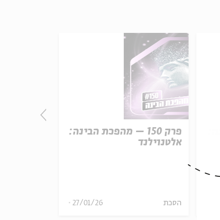
נה:
פרק 150 – מהפכת הבינה:
פרק
ק
אלטנוילנד
קו המשווה
29
הסכת
27/01/26
הסכת