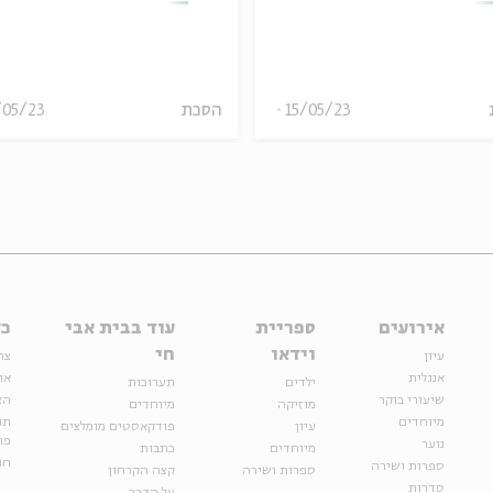
15/05/23
הסכת
/05/23
אירועים
ספריית
עוד בבית אבי
כל
וידאו
חי
עיון
צר
אנגלית
או
ילדים
תערוכות
שיעורי בוקר
הצ
מוזיקה
מיוחדים
מיוחדים
תנ
עיון
פודקאסטים מומלצים
פר
נוער
מיוחדים
כתבות
חנ
ספרות ושירה
ספרות ושירה
קצה הקרחון
סדרות