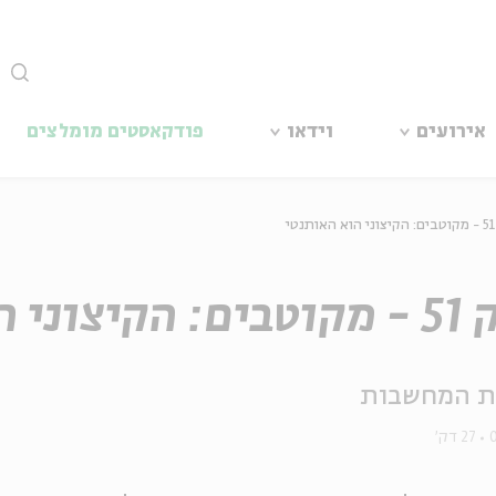
סגור
אירועים
וידאו
פודקאסטים מומלצים
י
י הוא האותנטי
ת המחשבות
27 דק'