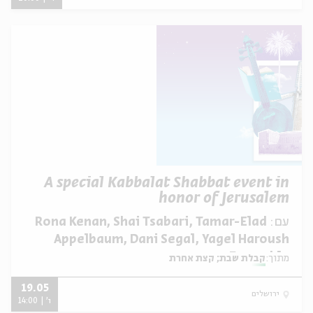
A special Kabbalat Shabbat event in
honor of Jerusalem
עם:
Rona Kenan, Shai Tsabari, Tamar-Elad
Appelbaum, Dani Segal, Yagel Haroush
Ensemble
מתוך:
קבלת שבת; קצת אחרת
19.05
ירושלים
ו' | 14:00