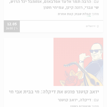
עם:
הרבה תמר אלעד אפלבאום, אנסמבל יגל הרוש,
שי צברי, רונה קינן, עמיחי חסון
מתוך:
קבלת שבת; קצת אחרת
12.05
ירושלים
ו' | 14:00
יואב קוטנר פוגש את דיקלה: חי בבית אבי חי
עם:
דיקלה, יואב קוטנר
מתוך:
סיפורים במונו