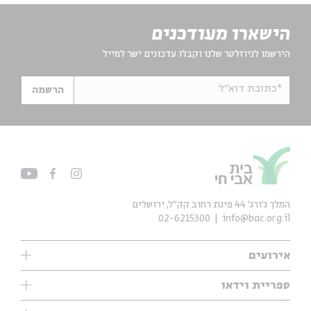
הישארו מעודכנים
הירשמו לניוזלטר שלנו וקבלו עדכונים ישר למייל
*כתובת דוא"ל
הרשמה
המלך ג'ורג' 44 פינת רחוב קק״ל, ירושלים
02-6215300
info@bac.org.il
אירועים
עיון
ספריית וידאו
אנגלית
ילדים
שיעורי בוקר