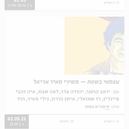
01.05
ירושלים
ב' | 17:00-18:30
עצמאי בשטח – משירי מאיר אריאל
עם:
יואב קוטנר, יהודה עדר, לאה שבת, איה זהבי
פייגלין, רז שמואלי, איתן גדרון, גילי מאיר, הוד
שריד
מתוך:
סיפורים במונו
02.05.23
ירושלים
zoom
ג' | 21:00