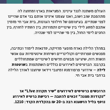
העולם משתנה לנגד עינינו. המציאות בארץ ומחוצה לה
מתהפכת שוב ושוב, ואנו עצמנו
אינ
ינו
אותם
בני אדם
שהיינו
לפני שנתיים. בעיצומם של חילופי העונות, בית אבי חי מזמין
אתכם למסע לילי בין שינויים ותמורות; בין הסתיו לחורף, בין
החגים לימי החול, בין מי שהיינו למי שנהיה
.
במהלך הלילה נארח מופעי מוזיקה, סדנאות לימוד וכתיבה,
מפגשים ספרותיים וקולינריים ושיחות אינטימיות עם אנשי
ונשות רוח, שיציעו מבטים חדשים לשינויים שמתחוללים
בקרבנו. הכרטיסים לאירועים כוללים השתתפות ב
שוטטות
לילה
–
אירועי פרפורמנס ומיצבי וידאו שיוצגו לאורך הלילה
ברחבי בית אבי חי
.
הרוכשים כרטיסים לאירועים ״שיר תקווה
Live
״ או
״נקודות מפנה״ זכאים להטבה – רכישת כרטיס לאירוע
נוסף בליל הושענא רבה ב-20 ₪ בהקלדת הקוד: 1210.