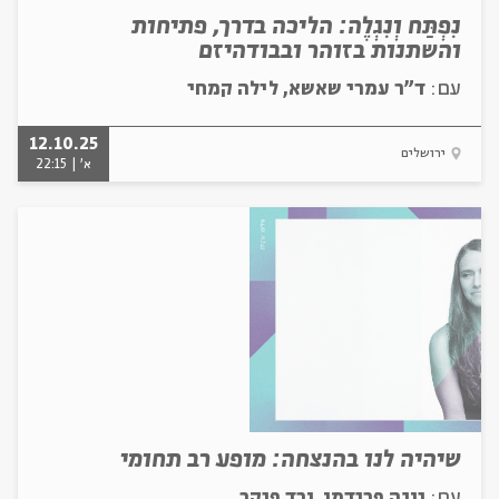
נִפְתַּח וְנִגְלֶה: הליכה בדרך, פתיחות
והשתנות בזוהר ובבודהיזם
עם:
ד"ר עמרי שאשא, לילה קמחי
12.10.25
ירושלים
א' | 22:15
שיהיה לנו בהנצחה: מופע רב תחומי
עם:
נוגה פרידמן, ורד פיקר