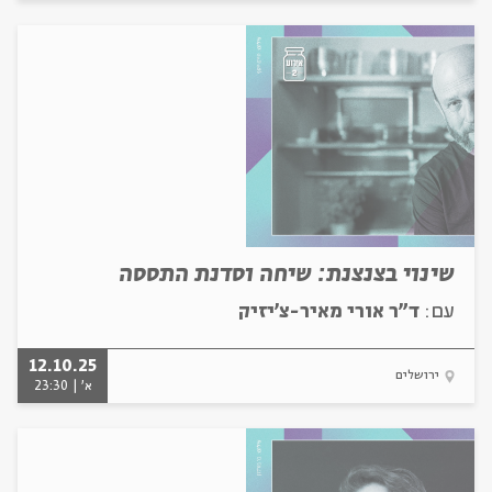
שינוי בצנצנת: שיחה וסדנת התססה
עם:
ד"ר אורי מאיר-צ'יזיק
12.10.25
ירושלים
א' | 23:30