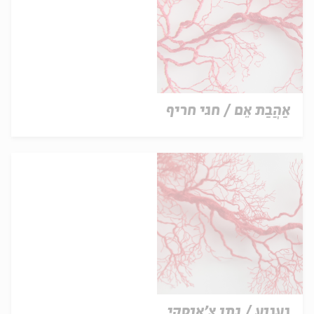
אַהֲבַת אֵם / חגי חריף
געגוע / נתן צ'אוסקי