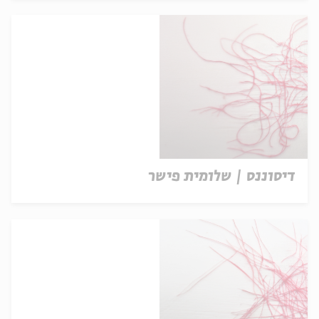
דיסוננס | שלומית פישר