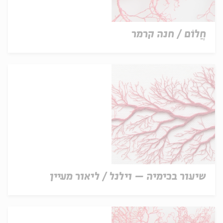
חֲלוֹם / חנה קרמר
שיעור בכימיה – וילנל / ליאור מעיין