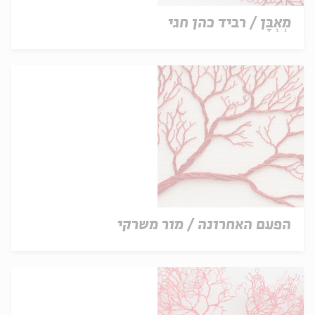
מְאֻבָּן / רביד כהן חגי
הפעם האחרונה / מור משרקי