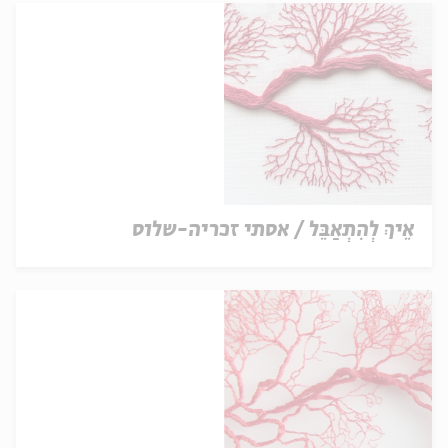
אֵיךְ לְהִתְאַבֵּל / אסתי זכריה-שלוס