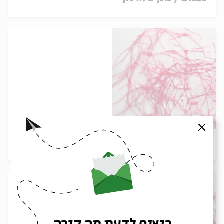
סגור
דוידוף | עדיאל שושני