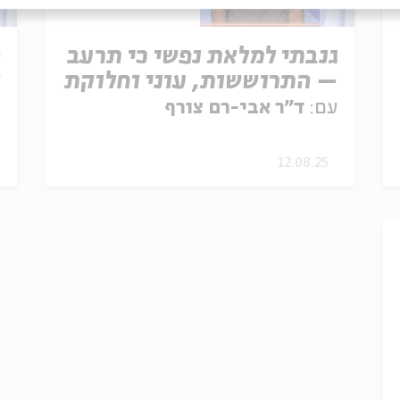
גנבתי למלאת נפשי כי תרעב
ה
– התרוששות, עוני וחלוקת
ו
הון
עם:
ד"ר אבי-רם צורף
ע
12.08.25