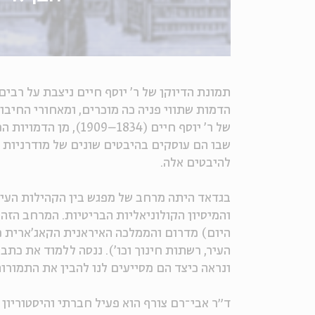
תמונת הדיוקן של ר' יוסף חיים ניצבת על רבי
הדמות שתווי פניה כה מוכרים, ומאחורי החיבו
של ר' יוסף חיים (34
שבו הם עוסקים בהיבטים שונים של מודרניות 
להיבטים אלה.
בגדאד היתה מרחב של מפגש בין הקהילות העיר
והמיסיון הקולוניאליות הבריטיות. המרחב הזה
היום) מדרום והממלכה האיראנית הקאג'ארית ממ
העיר, רשתות חינוך וכו'). ננסה ללמוד את כת
ונראה כיצד הם מסייעים לנו להבין את התמורות
ד״ר אבי־רם צורף הוא פעיל חברתי והיסטוריו