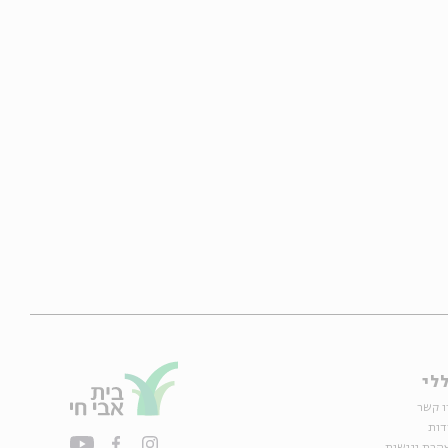
לי
ו קשר
דות