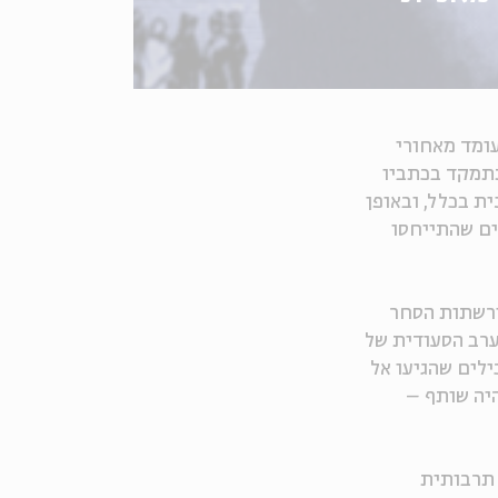
עומד מאחורי
 תתמקד בכתביו
'מאנית בכלל, ובאופן
ים שהתייחסו
ורשתות הסחר
ערב הסעודית של
ילים שהגיעו אל
היה שותף –
 תרבותית