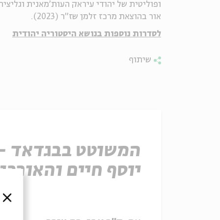
ופוליטית של יהודי עיראק העות'מאנית וגליציה
אור בהוצאת מרכז זלמן שז"ר (2023).
לסדרות נוספות בנושא היסטוריה יהודית
שיתוף
המשוטט בבגדאד –
יוסף חיים והאורבנ
של בגדאד
סגור