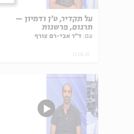
על תקדיר, ט'ן ודמיון –
תרגום, פרשנות
ורב-לשוניות אצל הרי"ח
עם:
ד"ר אבי-רם צורף
12.08.25