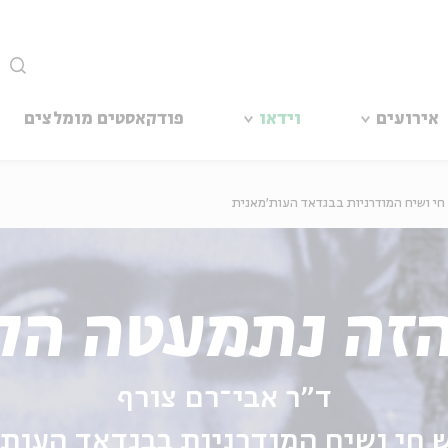
סגור
אירועים
וידאו
פודקאסטים מומלצים
חי ושיח המודרניות בבגדאד העות'מאנית
הזה נתמעטה הק
ד״ר אבי־רם צורף
 חי ושיח המודרניות בבגדאד העות