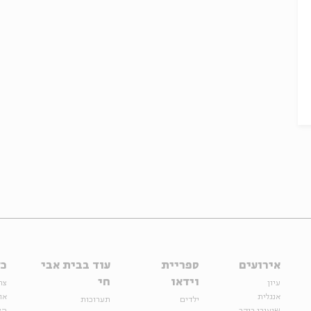
אירועים
ספריית
עוד בבית אבי
כל
וידאו
חי
עיון
צר
אנגלית
או
ילדים
תערוכות