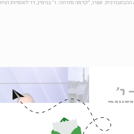
 ההבסבורגית. ספרו, ״קדמה מזרחה: ר' בנימין, דו־לאומיות וציו
 ר'
יזציה