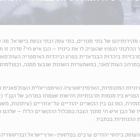
ם מקירותיהם של בתי מגורים, בתי עסק ובתי כנסת בישראל. מה 
ר ההלכתי הנפוץ שהעניק לו את כינויו – הבן איש חי? סדרה זו
18–1909), מן הדמויות המרכזיות ביהדות הבגדאדית בפרט וביהדות האימפריה העות
במרחב העות'מאני, במשמעויות השונות שנבעו ממנה, ובפולמוס
וניות המקומיות, האדמיניסטרציה האימפריאלית העות'מאנית 
 הפגיש בין מגמות תרבותיות חדשות שצמחו במרחב של הנַגְ'ד (
זרח, כמו גם בין הקשרים יהודיים על־אזוריים (עיתונות, משכ
ביו של הבן איש חי מתוך הצבה במכלול ההקשרים הללו – שלהם 
 ההגותיות בכתביו.
ן העוסק ביחסי יהודים ערבים בפלסטין–ארץ־ישראל ובהיסטוריה