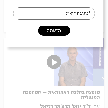
איסורי הצריכה והטלטול מקבלים שם
עם:
ד"ר יואל קרצ'מר רזיאל
*כתובת דוא"ל
19.05.26
הרשמה
מוקצה בהלכה האמוראית – המהפכה
המנטלית
עם:
ד"ר יואל קרצ'מר רזיאל