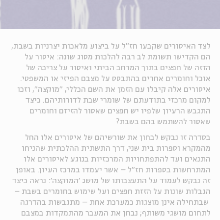
לצד האיסורים שקבעו חז"ל על ביצוע מלאכות יצרניות בשבת,
הם הקדישו תשומת לב רבה להלכות מסוג שונה: איסור על
הזזה של חפצים בתוך המרחב הביתי ואיסור על צריכה של
אוכל וחומרים אחרים בהתבסס על מצבם הפיזי או המשפטי.
איסורים אלה קיבלו עם הזמן את השם הכללי, "מוקצה", וזכו
למקום מרכזי בתודעתם של שומרי שבת לדורותיהם. כיצד
התגבש הרעיון שלפיו יש חפצים שאסור להזיזם וחומרים
שאסור להשתמש בהם בשבת
?
בסדרה זו נבקש לבחון את שורשיהם של איסורים אלו החל
מהמקרא וספרות בית שני, דרך התשתית ההלכתית שהניחו
התנאים ועד להתפתחויות המרכזיות בנוגע לאיסורים אלו
המתרחשות בספרות חז"ל
–
אשר יעמדו במרכז העיון. באופן
זה נבקש לעמוד על התעצבותו של מושג 'המוקצה': נראה כיצד
הגבלות שונות על הזזת חפצים ועל שימוש בחומרים בשבת
–
שבתחילה אינן מוצגות כמערכת אחת
–
מתגבשות בהדרגה
לתחום מושגי משותף; נבחן את המעבר מהתמקדות במצבם