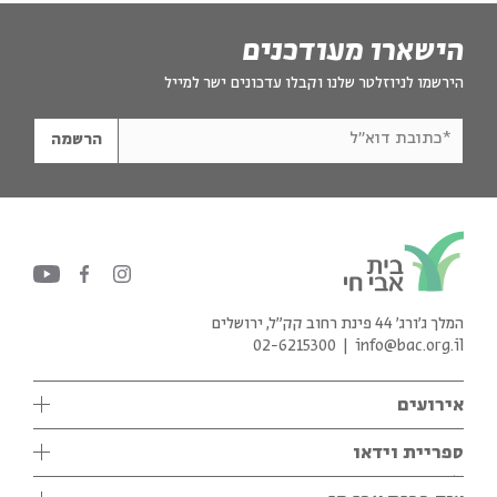
הישארו מעודכנים
הירשמו לניוזלטר שלנו וקבלו עדכונים ישר למייל
*כתובת דוא"ל
הרשמה
המלך ג'ורג' 44 פינת רחוב קק״ל, ירושלים
02-6215300
info@bac.org.il
אירועים
עיון
ספריית וידאו
אנגלית
ילדים
שיעורי בוקר