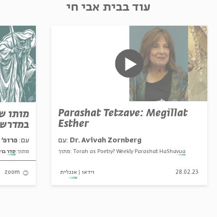
עוד בבית אבי חי
Parashat Tetzave: Megillat
מותו ש
Esther
במדרש 
פרופ' אביגדור שנאן
עם:
עם:
Dr. Avivah Zornberg
סדר בו
מתוך:
מתוך:
Torah as Poetry? Weekly Parashat HaShavua
אנגלית
וידאו
28.02.23
zoom