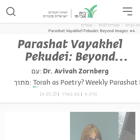
גור
סגור
סגור
דף הבית
ספריית VOD
אנגלית
#4: Parashat Vayakhel Pekudei: Beyond Images
Parashat Vayakhel
Pekudei: Beyond
ה
אנגלית
נוער
Images
עם:
Dr. Avivah Zornberg
מתוך:
Torah as Poetry? Weekly Parasha
14.03.23
כא באדר
פרק 4