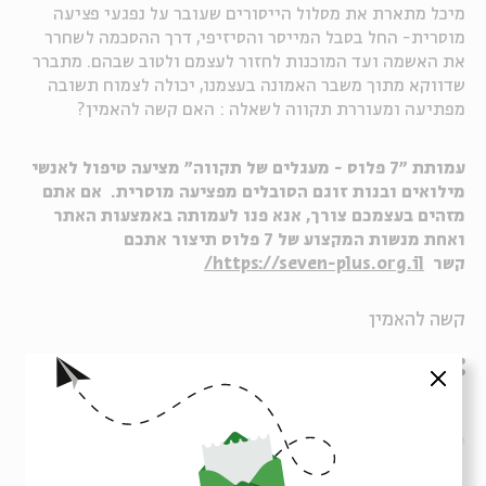
מיכל מתארת את מסלול הייסורים שעובר על נפגעי פציעה
מוסרית- החל בסבל המייסר והסיזיפי, דרך ההסכמה לשחרר
את האשמה ועד המוכנות לחזור לעצמם ולטוב שבהם. מתברר
שדווקא מתוך משבר האמונה בעצמנו, יכולה לצמוח תשובה
מפתיעה ומעוררת תקווה לשאלה : האם קשה להאמין?
עמותת ״7 פלוס - מעגלים של תקווה״ מציעה טיפול לאנשי
מילואים ובנות זוגם הסובלים מפציעה מוסרית. אם אתם
מזהים בעצמכם צורך, אנא פנו לעמותה באמצעות האתר
ואחת מנשות המקצוע של 7 פלוס תיצור אתכם
קשר
https://seven-plus.org.il
/
קשה להאמין
שיתוף
סגור
תגיות:
אריאל סרי-לוי
קשה להאמין
משברי אמונה
אפרת שפירא רוזנברג
אמונה
תקוה
השבעה באוקטובר