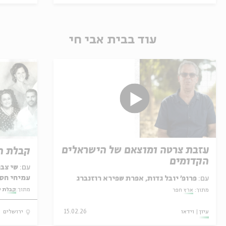
עוד בבית אבי חי
עזבת צרטה ומוצאם של הישראלים
קבלת ה
הקדומים
עם:
שי צבר
עמיחי חסו
עם:
פרופ' יובל גדות, אפרת שפירא רוזנברג
מתוך:
קבלת ש
מתוך:
ארץ חפר
עיון
וידאו
15.02.26
ירושלים