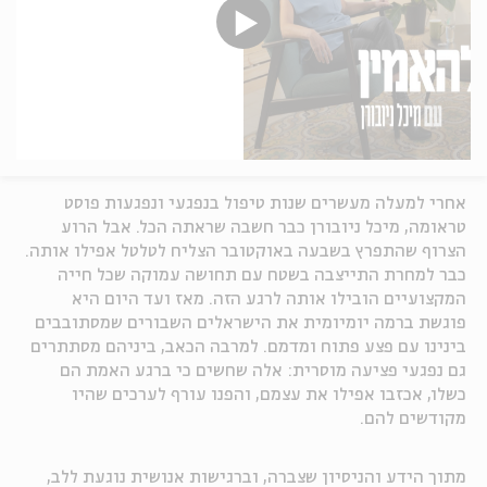
אחרי למעלה מעשרים שנות טיפול בנפגעי ונפגעות פוסט
טראומה, מיכל ניובורן כבר חשבה שראתה הכל. אבל הרוע
הצרוף שהתפרץ בשבעה באוקטובר הצליח לטלטל אפילו אותה.
כבר למחרת התייצבה בשטח עם תחושה עמוקה שכל חייה
המקצועיים הובילו אותה לרגע הזה. מאז ועד היום היא
פוגשת ברמה יומיומית את הישראלים השבורים שמסתובבים
בינינו עם פצע פתוח ומדמם. למרבה הכאב, ביניהם מסתתרים
גם נפגעי פציעה מוסרית: אלה שחשים כי ברגע האמת הם
כשלו, אכזבו אפילו את עצמם, והפנו עורף לערכים שהיו
מקודשים להם.
מתוך הידע והניסיון שצברה, וברגישות אנושית נוגעת ללב,