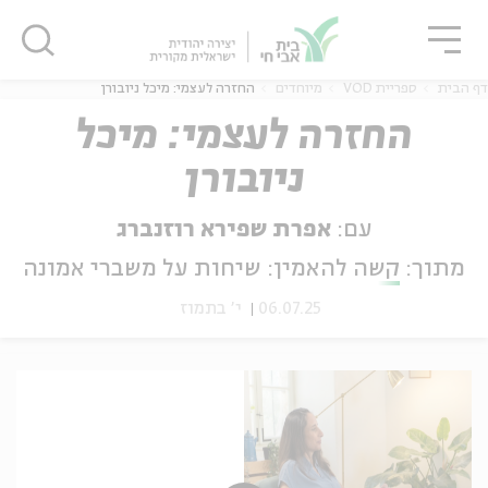
גור
סגור
סגור
דף הבית
ספריית VOD
מיוחדים
החזרה לעצמי: מיכל ניובורן
החזרה לעצמי: מיכל
ניובורן
ה
אנגלית
נוער
עם:
אפרת שפירא רוזנברג
מתוך:
קשה להאמין: שיחות על משברי אמונה
06.07.25
י' בתמוז