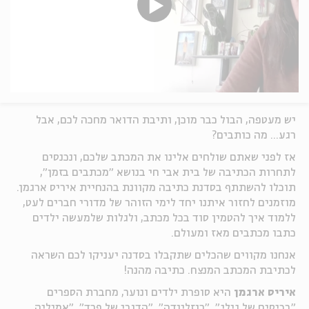
יש מעטפה, הבול כבר מוכן, ותיבת הדואר מחכה לכם, אבל
רגע... מה כותבים?
אז לפני שאתם שולחים אלינו את המכתב שלכם, ונכנסים
לתחרות הכתיבה של בית אבי חי בנושא "מכתבים בזמן",
תוכלו להשתתף בסדנת כתיבה מקוונת בהנחיית איריס ארגמן.
מוזמנים לחזור איתנו יחד לימי הזוהר של מדורי חברים לעט,
ללמוד איך להטמין סוד בכל מכתב, ולגלות שלמעשה ילדים
כתבו מכתבים מאז ומעולם.
אנחנו מקווים שהכלים שתקבלו בסדנה יעניקו לכם השראה
לכתיבת המכתב המנצח. כתיבה מהנה!
איריס ארגמן
היא סופרת ילדים ונוער, מחברת הספרים
"בכיסים של גילי", "רוזלינדה", "הדובי של פרד", "אמיליה