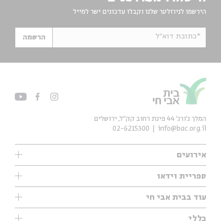
הירשמו לניוזלטר שלנו וקבלו עדכונים ישר למייל
*כתובת דוא"ל
הרשמה
המלך ג'ורג' 44 פינת רחוב קק״ל, ירושלים
02-6215300
info@bac.org.il
אירועים
עיון
ספריית וידאו
אנגלית
ילדים
שיעורי בוקר
עוד בבית אבי חי
מוזיקה
מיוחדים
תערוכות
עיון
כללי
נוער