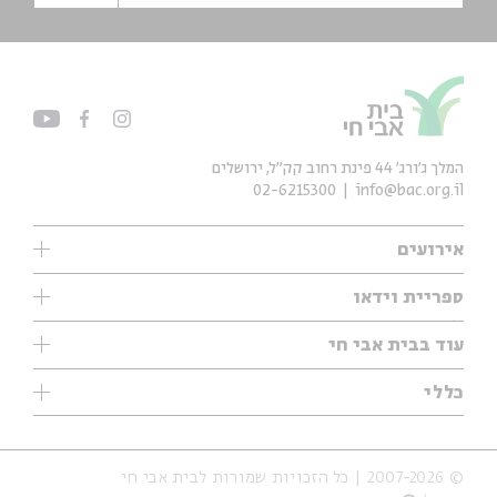
המלך ג'ורג' 44 פינת רחוב קק״ל, ירושלים
02-6215300
info@bac.org.il
אירועים
עיון
ספריית וידאו
אנגלית
ילדים
שיעורי בוקר
עוד בבית אבי חי
מוזיקה
מיוחדים
תערוכות
עיון
כללי
נוער
מיוחדים
מיוחדים
צרו קשר
ספרות ושירה
פודקאסטים מומלצים
ספרות ושירה
אודות
סדרות
כתבות
© 2007-2026 | כל הזכויות שמורות לבית אבי חי
הצהרת נגישות
אירועי עבר
קצה הקרחון