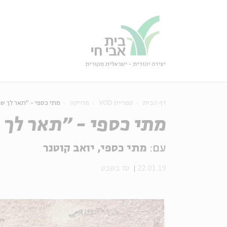
גור
סגור
דף הבית
ספריית VOD
מוזיקה
מתי כספי - "תאר לך ש
מתי כספי - "תאר לך 
עם:
מתי כספי, יואב קוטנר
22.01.19
טז בשבט