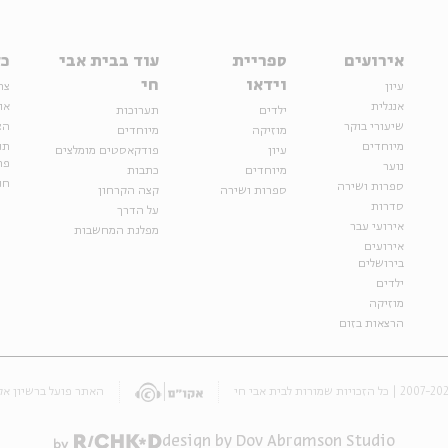
אירועים
ספריית
עוד בבית אבי
כל
וידאו
חי
עיון
צר
אנגלית
או
ילדים
תערוכות
שיעורי בוקר
הצ
מוזיקה
מיוחדים
מיוחדים
תנ
עיון
פודקאסטים מומלצים
פר
נוער
מיוחדים
כתבות
חנ
ספרות ושירה
ספרות ושירה
קצה הקרחון
סדרות
על הדרך
אירועי עבר
מפלגת המחשבות
אירועים
בירושלים
ילדים
מוזיקה
הרצאות בזום
האתר פועל ברשיון אק
design by Dov Abramson Studio