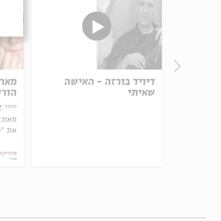
אצלכם
דיויד בורזה - האישה
מארי
 הסיגְד
שאיתי
הורי
מתוך:
ס
מאת:
את "ה
11.11.20
מוזיקה