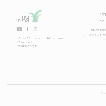
לי
ו קשר
דות
הרת נגישות
אי שימוש והצהרת
המלך ג'ורג' 44 פינת רחוב קק״ל, ירושלים
טיות
02-6215300
ות
info@bac.org.il
ו״ם