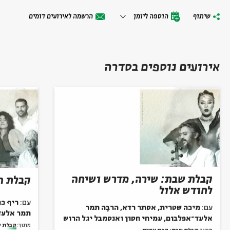
שיתוף
הוספה ליומן
הרשמה לאירועים דומים
אירועים נוספים בסדרה
קבלת שבת: שירה, מדרש ושיחה
קבלת ה
לחודש אלול
עם:
ריף כה
עם:
מיכה שטרית, אסתר רדא, הרבָּה תמר
תמר אלעד
אלעד־אפלבום, עמיחי חסון ואנסמבל יגל הרוש
מתוך:
קבלת ש
מתוך:
קבלת שבת; קצת אחרת