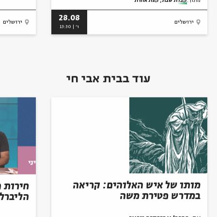
28.08
ירושלים
ירושלים
ו' | 13:30
עוד בבית אבי חי
מותו של איש האלוהים: קריאה
חירות 
במדרש פטירת משה
הליברל
עם:
פרופ' אביגדור שנאן