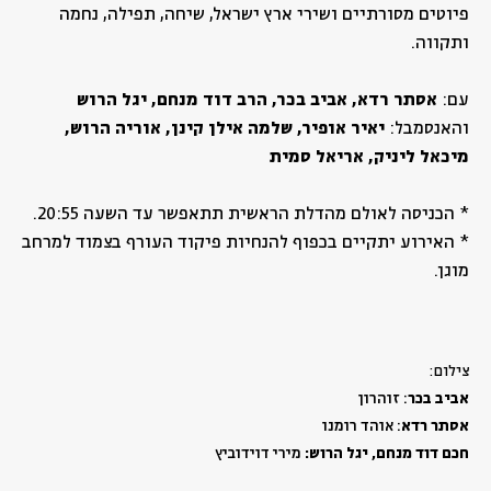
פיוטים מסורתיים ושירי ארץ ישראל, שיחה, תפילה, נחמה
ותקווה.
עם:
אסתר רדא, אביב בכר, הרב דוד מנחם, יגל הרוש
והאנסמבל:
יאיר אופיר, שלמה אילן קינן, אוריה הרוש,
מיכאל ליניק, אריאל סמית
* הכניסה לאולם מהדלת הראשית תתאפשר עד השעה 20:55.
* האירוע יתקיים בכפוף להנחיות פיקוד העורף בצמוד למרחב
מוגן.
צילום:
אביב בכר
: זוהרון
אסתר רדא
: אוהד רומנו
חכם דוד מנחם, יגל הרוש:
מירי דוידוביץ