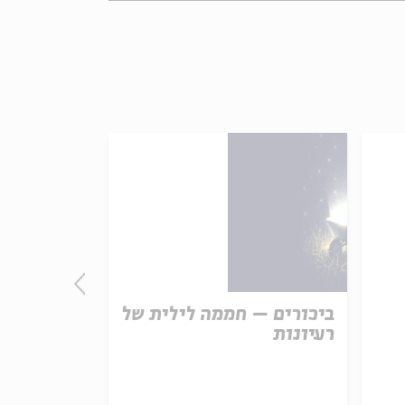
ביכורים – חממה לילית של
קבלת השבת
רעיונות
השנה
עם:
ריף כהן, דנ
הרַבָּה תמר א
יגל הרוש