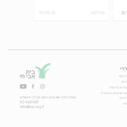
מתוך:
קבלת שבת; ק
21
פרויקט
07.05.26
ירושלים
לי
ו קשר
דות
הרת נגישות
אי שימוש והצהרת
המלך ג'ורג' 44 פינת רחוב קק״ל, ירושלים
טיות
02-6215300
ות
info@bac.org.il