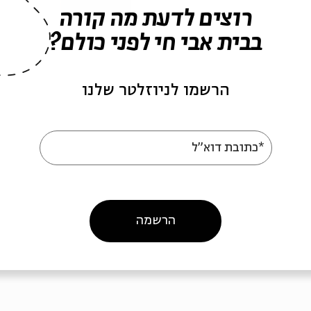
רוצים לדעת מה קורה
בבית אבי חי לפני כולם?
הרשמו לניוזלטר שלנו
 השבת האחרונה של
קבלת השבת הראשונה ש
ה
השנה
ף כהן, דניאל זמיר, עמיחי חסון,
עם:
שי צברי, לאה שבת, אפרת שפ
*כתובת דוא"ל
ּה תמר אלעד־אפלבום ואנסמבל
רוזנברג, עמיחי חסון ואנסמבל יג
רוש
הרוש
בלת שבת; קצת אחרת
מתוך:
קבלת שבת; קצת אחרת
09
04.09
שלים
ירושלים
הרשמה
ו' | 13:30
ו' | 0