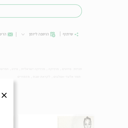
שיתוף
הוספה ליומן
הרשמ
תגיות:
פיוטים
מוזיקה
מוזיקה ישראלית
פיוט
חמישי
תמר אלעד-אפלבום
לקראת שבת
מזמורים
סגור