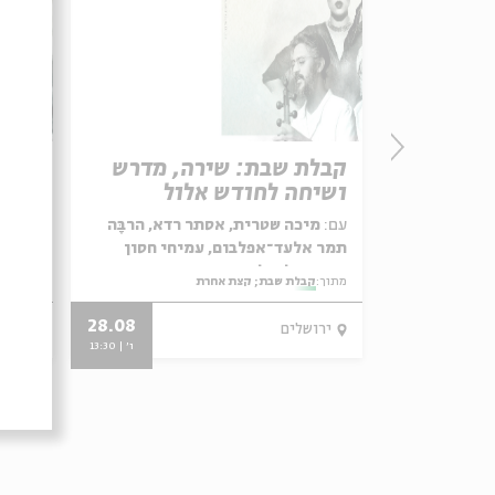
ל"ג
קבלת שבת: שירה, מדרש
קבלת
ושיחה לחודש אלול
השנ
לבאום,
עם:
מיכה שטרית, אסתר רדא, הרבָּה
עם:
רי
רי, רונה
תמר אלעד־אפלבום, עמיחי חסון
הרַבָ
ואנסמבל יגל הרוש
יגל ה
מתוך:
קבלת שבת; קצת אחרת
מתוך:
ק
28.08
12.05
ירושלים
ירו
ו' | 14:00
ו' | 13:30