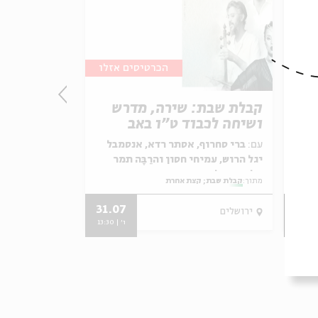
הכרטיסים אזלו
ל
קבלת שבת: שירה, מדרש
קבלת שבת:
ושיחה לכבוד ט״ו באב
ושיחה לפנ
ירא
עם:
ברי סחרוף, אסתר רדא, אנסמבל
עם:
רונה קינן,
ל
יגל הרוש, עמיחי חסון והרַבָּה תמר
אנסמבל יגל הרו
אלעד-אפלבום
תמר אלעד-אפל
מתוך:
קבלת שבת; קצת אחרת
מתוך:
קבלת שבת; ק
31.07
18.
ירושלים
ירושלים
13:3
ו' | 13:30