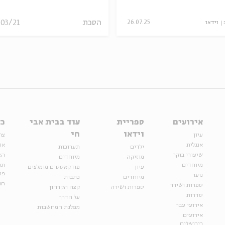
הסכת
/03/21
וידאו
26.07.25
אירועים
ספריית
עוד בבית אבי
כל
וידאו
חי
עיון
צר
אנגלית
או
ילדים
תערוכות
שיעורי בוקר
הצ
מוזיקה
מיוחדים
מיוחדים
תנ
עיון
פודקאסטים מומלצים
פר
נוער
מיוחדים
כתבות
חנ
ספרות ושירה
ספרות ושירה
קצה הקרחון
סדרות
על הדרך
אירועי עבר
מפלגת המחשבות
אירועים
בירושלים