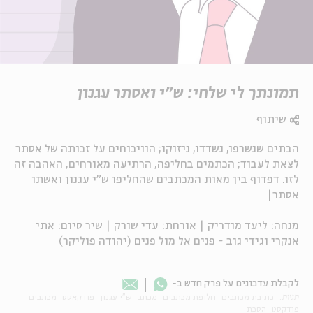
תמונתך לי שלחי: ש"י ואסתר עגנון
שיתוף
הבתים שנשרפו, נשדדו, ניזוקו; הוויכוחים על זכותה של אסתר
לצאת לעבוד; הכתמים בחליפה, הרתיעה מאורחים, האהבה זה
לזו. דפדוף בין מאות המכתבים שהחליפו ש"י עגנון ואשתו
אסתר|
מנחה: ליעד מודריק | אורחת: עדי שורק | שיר סיום: אתי
אנקרי וגידי גוב - פנים אל מול פנים (יהודה פוליקר)
Whatsapp
לקבלת עדכונים על פרק חדש ב-
Email
תגיות:
כתיבת מכתבים
חלופת מכתבים
מכתב
ש"י עגנון
פודקאסט
מכתבים
פודקסט
הסכת