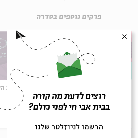
פרקים נוספים בסדרה
סגור
שלךּ, דליה | דליה רביקוביץ
שבת היו
רוצים לדעת מה קורה
בבית אבי חי לפני כולם?
הסכת
14/07/24
הסכת
הרשמו לניוזלטר שלנו