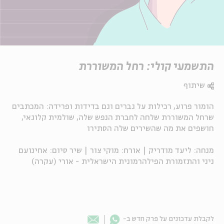
התשמעי קולי: רחל המשוררת
שיתוף
הומור פרוע, רכילות על גברים וגם בדידות ופרידה: המכתבים
שרחל המשוררת שלחה לחברת הנפש שלה, שולמית קלוגאי,
חושפים את מה שהשירים שלה הסתירו
מנחה: ליעד מודריק | אורח: מוקי צור | שיר סיום: אחינועם
ניני והתזמורת הפילהרמונית הישראלית - אורי (עקרה)
Whatsapp
לקבלת עדכונים על פרק חדש ב-
Email