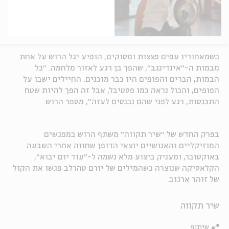
כשמאחוריו עפים פצצות ומסוקים, הופיע יגל הרוש על אחת
מבמות ה-״אינדינגב״, שהפך בן רגע לאזור מלחמה. ״כל
הבמות, הברים והפופים היו כבר מוכנים. החיילים ישבו על
הפופים, והכול נראה כמו פסטיבל, אבל זה הפך להיות שטח
התכנסות, רגע לפני שהם נכנסים לעזה״, מספר הרוש.
בפרק החדש של ״שיר תקווה״ משתף הרוש במפגשים
המוזיקליים והאנושיים יוצאי הדופן שחווה אחרי השבעה
באוקטובר, ומעניק ביצוע מלא נשמה ל-״עוד יום יבוא״,
הקלאסיקה שנוצרה כשהמילים של יורם טהרלב פגשו את הקול
של זוהר ארגוב.
שיר תקווה
שיתוף