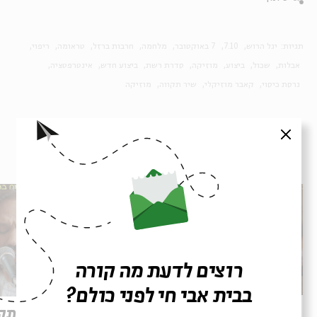
תגיות:
יגל הרוש
7.10
7 באוקטובר
מלחמה
חרבות ברזל
טראומה
ריפוי
אבלות
שכול
ביצוע
מוזיקה
סדרת רשת
ביצוע חדש
אינטרפטציה
גרסת כיסוי
קאבר מוזיקלי
שיר תקווה
מוזיקה
סגור
פרקים נוספים בסדרה
רוצים לדעת מה קורה
בבית אבי חי לפני כולם?
עוד חוזר הניגון: אפרת בן צור
שיר תקו