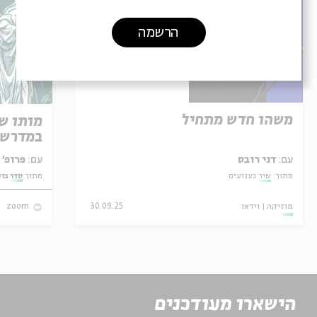
הרשמה
משהו חדש מתחיל
מותו ש
במדרש 
עם:
דני רובס
עם:
פרופ' אביגדור שנאן
מתוך:
שיר געגועים
מתוך:
סדר בו
מוזיקה
וידאו
30.09.25
zoom
הישארו מעודכנים