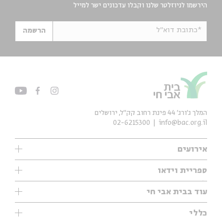
הירשמו לניוזלטר שלנו וקבלו עדכונים ישר למייל
*כתובת דוא"ל
הרשמה
המלך ג'ורג' 44 פינת רחוב קק״ל, ירושלים
02-6215300
info@bac.org.il
אירועים
עיון
ספריית וידאו
אנגלית
ילדים
שיעורי בוקר
עוד בבית אבי חי
מוזיקה
מיוחדים
תערוכות
עיון
כללי
נוער
מיוחדים
מיוחדים