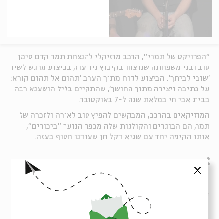
״הפרויקט של תמרי״, הרכב מוזיקלי להנצחת תמר קדם סימן
טוב ובני משפחתה שנרצחו בקיבוץ ניר עוז, בביצוע מרגש לשיר
'שובי לביתך'. הביצוע לקוח מתוך הערב 'תהום אל תהום קורא:
על כתיבה ויצירה מתוך החושך', שהתקיים בליל הושענא רבה
בבית אבי חי במלאת שנה ל-7 באוקטובר.
המוזיקאים בהרכב, המבקשים להפיץ טוב לאורה ולזכרה של
תמר, הם הבוגרים והקולגות שלה מכפר הנוער "ביכורים",
אותו הקימה יחד עם שגיא דקל חן שעודנו חטוף בעזה.
שיתוף
סגור
תגיות:
תקווה
7.10
7 באוקטובר
חרבות ברזל
ריפוי
שכול
ביצוע
הופעה חיה
מוזיקה
ביצוע חדש
אינטרפטציה
גרסת כיסוי
קאבר מוזיקלי