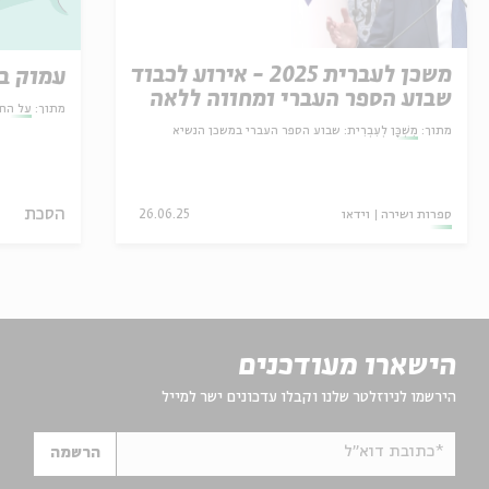
משכן לעברית 2025 - אירוע לכבוד
עמוק ב
שבוע הספר העברי ומחווה ללאה
מתוך:
על הח
גולדברג
מתוך:
מִשְׁכָּן לְעִבְרִית: שבוע הספר העברי במשכן הנשיא
הסכת
ספרות ושירה
וידאו
26.06.25
הישארו מעודכנים
הירשמו לניוזלטר שלנו וקבלו עדכונים ישר למייל
*כתובת דוא"ל
הרשמה