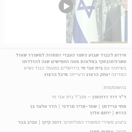
אירוע לכבוד שבוע הספר העברי
ומחווה למשורר שאול
טשרניחובסקי במלאות מאה וחמישים שנה להולדתו
בשיתוף עם
בית אבי חי
בירושלים
במעמד כבוד נשיא
המדינה
יצחק הרצוג
ורעייתו
מיכל הרצוג
בהשתתפות:
ד"ר דוד רוזנסון
– מנכ"ל בית אבי חי
מתי פרידמן
|
שחר-מריו מרדכי
|
הדר אלעד בן
הרוש
|
יותם אלון
ביצוע משירי המשורר המולחנים:
רונה קינן
|
אביב בכר
מנחה:
עמיחי חסון