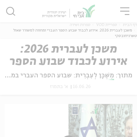
גור
סגור
סגור
דף הבית
ספריית VOD
ספרות ושירה
משכן לעברית 2026: אירוע לכבוד שבוע הספר העברי ומחווה למשורר שאול
טשרניחובסקי
משכן לעברית 2026:
ה
אנגלית
נוער
אירוע לכבוד שבוע הספר
העברי ומחווה למשורר
מתוך:
מִשְׁכָּן לְעִבְרִית: שבוע הספר העברי במשכן הנשיא
שאול טשרניחובסקי
16.06.26
א' בתמוז