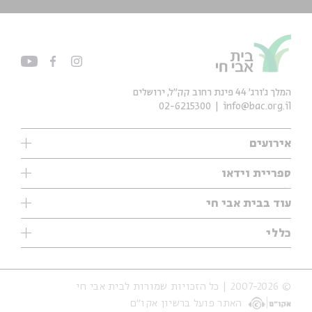
המלך ג'ורג' 44 פינת רחוב קק״ל, ירושלים
02-6215300
info@bac.org.il
אירועים
עיון
ספריית וידאו
אנגלית
ילדים
שיעורי בוקר
עוד בבית אבי חי
מוזיקה
מיוחדים
תערוכות
עיון
כללי
נוער
מיוחדים
מיוחדים
צרו קשר
ספרות ושירה
פודקאסטים מומלצים
ספרות ושירה
אודות
סדרות
כתבות
© 2007-2026 | כל הזכויות שמורות לבית אבי חי
הצהרת נגישות
אירועי עבר
קצה הקרחון
האתר פועל ברשיון אקו״ם
תנאי שימוש והצהרת פרטיות
אירועים בירושלים
על הדרך