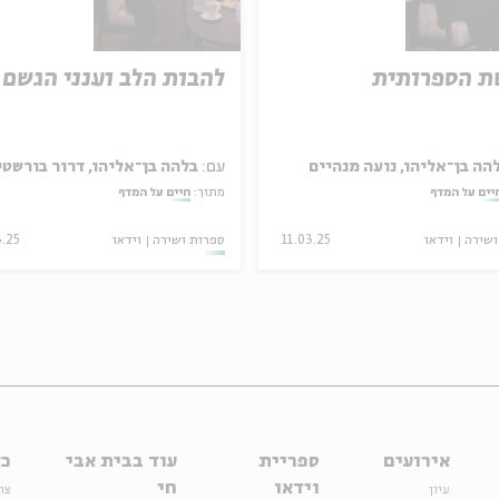
ת הספרותית
להבות הלב וענני הגשם
הה בן־אליהו, נועה מנהיים
עם:
בלהה בן־אליהו, דרור בורשטי
יים על המדף
מתוך:
חיים על המדף
ושירה
וידאו
11.03.25
ספרות ושירה
וידאו
3.25
אירועים
ספריית
עוד בבית אבי
כל
וידאו
חי
עיון
צר