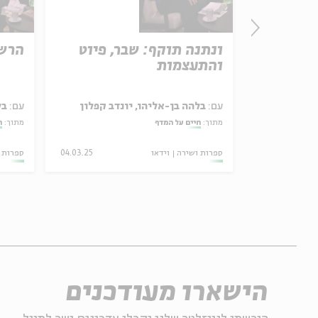
משכן לעברית 2026: אירוע
ונתנה תוקף: שבר, פיוט
הרש
 העברי
והתעצמות
אול
ר העברי במשכן הנשיא
עם:
בלהה בן-אליהו, יונדב קפלון
עם:
בל
מתוך:
חיים על המדף
מתוך:
ח
16.06.26
ספרות ושירה
וידאו
04.03.25
ספרות 
הישארו מעודכנים