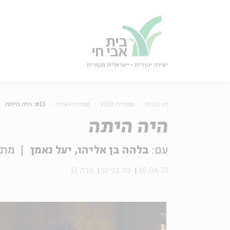
גור
סגור
דף הבית
ספריית VOD
ספרות ושירה
#13: היה היתה
היה היתה
עם:
בלהה בן אליהו, יעל נאמן
מתו
16.04.23
כה בניסן
פרק 13