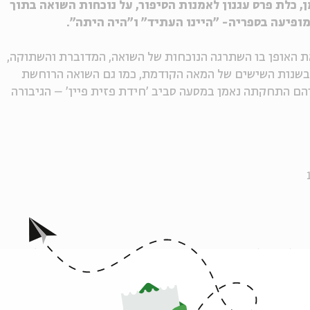
, כלת פרס עגנון לאמנות הסיפור, על נוכחות השואה בתוך
מופיעה בספריה- "היינו העתיד" ו"היה היתה".
ת האופן בו השתרגה הנוכחות של השואה, המדוברת והשתוקה,
בשנות השישים של המאה הקודמת, כמו גם השואה הרוחשת
הם התחקתה נאמן במסעה סביב 'חידת פזית פיין' – הגיבורה
בלהה בן-אליהו
ספרות עברית
יום השואה
אירוע ספרות
ספרות בירושלים
ל המדף
ספרות עברית חדשה
זכרון יהודי