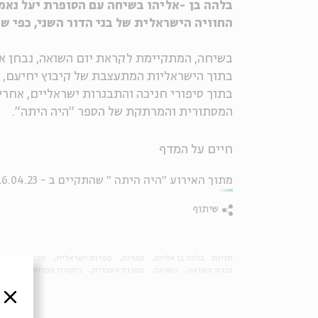
בלהה בן -אליהו בשיחה עם הסופרת יעל נאמן
החוויה הישראלית של בני הדור השני, כפי ש
בשיחה, המתקיימת לקראת יום השואה, נבחן א
בתוך הישראליות המתעצבת של קיבוץ יחיעם, 
בתוך סיפורי חניכה והתבגרות ישראליים, אחרי
המסתורית והמרתקת של הספר "היה היתה".
חיים על המדף
מתוך האירוע "היה היתה " שהתקיים ב - 16.04.23
שיתוף
תגיות:
בלהה בן אליהו
ספרות
ספרות ישראלית
ספרות יהודית
זכרון השואה
השואה
ספרות העברית
ביקורת ספרות
חיים ע
סגור