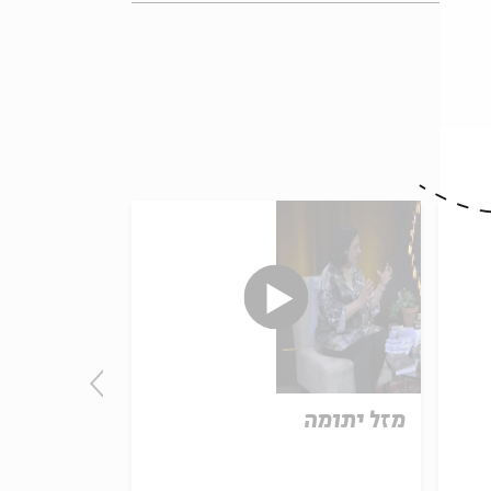
מזל יתומה
צל ידו