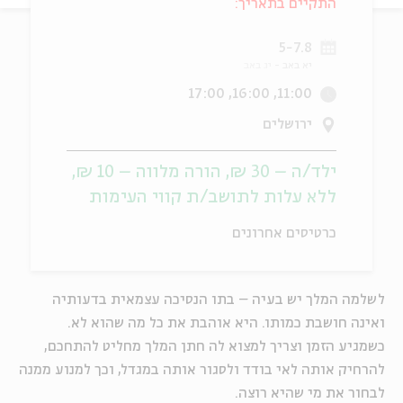
התקיים בתאריך:
ה
אנגלית
מיוחדי
5-7.8
יא באב
יג באב
11:00, 16:00, 17:00
ירושלים
ילד/ה – 30 ₪, הורה מלווה – 10 ₪,
ללא עלות לתושב/ת קווי העימות
כרטיסים אחרונים
לשלמה המלך יש בעיה – בתו הנסיכה עצמאית בדעותיה
ואינה חושבת כמותו. היא אוהבת את כל מה שהוא לא.
כשמגיע הזמן וצריך למצוא לה חתן המלך מחליט להתחכם,
להרחיק אותה לאי בודד ולסגור אותה במגדל, וכך למנוע ממנה
לבחור את מי שהיא רוצה.