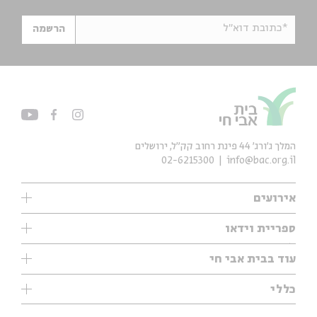
*כתובת דוא"ל
הרשמה
המלך ג'ורג' 44 פינת רחוב קק״ל, ירושלים
02-6215300
info@bac.org.il
אירועים
עיון
ספריית וידאו
אנגלית
ילדים
שיעורי בוקר
עוד בבית אבי חי
מוזיקה
מיוחדים
תערוכות
עיון
כללי
נוער
מיוחדים
מיוחדים
צרו קשר
ספרות ושירה
פודקאסטים מומלצים