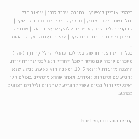
בימוי: אוריין ליפשיץ | כתיבה: ענבל לורי | עיצוב חלל
ותלבושות: יערה צדוק | מוזיקה ופזמונים: נדב ויקינסקי |
שחקנים: גלית צברי, עופר ירושלמי, ישראל פניאל | שותפה
לרעיון ולפיתוח: רוני ברודצקי | עיצוב תאורה: זקי קוואסמי
_
בכל חודש הצגה חדשה, במהלכה פועלי החלל סָה והַר (סהר)
מספרים סיפור עם מוסר השכל ייחודי, רגע לפני שהירח זורח.
ההצגה מיועדת לגילאי 10-5, ומשכה הוא כשעה. נבקש שלא
להגיע עם תינוקות לאירוע, מאחר שהוא מתקיים באולם קטן
ואינטימי וקול בכיים עשוי להפריע לשחקנים ולילדים הצופים
במופע.
קרדיט תמונה: דור קדמי, brief