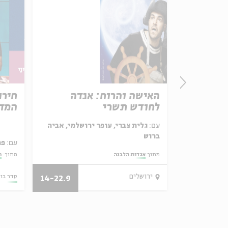
פרק 507 – אווה אילוז (2):
האישה והרוח: אגדה
חירו
ה על
לחודש תשרי
המדי
ל באריזה קטנה
עם:
גלית צברי, עופר ירושלמי, אביה
ברוש
עם:
פר
מתוך:
אגדות הלבנה
מתוך:
ה
28/07/26
ירושלים
סדר בו
14-22.9