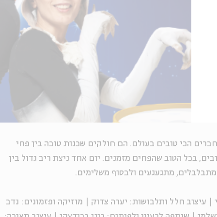
חברים הכי טובים בעולם. הם חולקים שכנות טובה בין פחי
ים, בכל הטוב שהפחים מזמנים. יום אחד ניצת ריב גדול בין
מתבלבלים, מתגעגעים ולבסוף משלימים.
י | עיצוב חלל ותלבושות: יערה צדוק | מוזיקה ופזמונים: נדב
ושלמי
| שותפה לרעיון ולפיתוח: רוני ברודצקי | עיצוב תאורה: