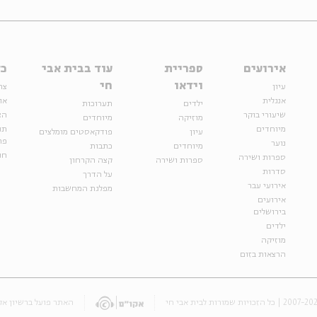
אירועים
ספריית
עוד בבית אבי
כל
וידאו
חי
עיון
צר
אנגלית
או
ילדים
תערוכות
שיעורי בוקר
הצ
מוזיקה
מיוחדים
מיוחדים
תנ
עיון
פודקאסטים מומלצים
פר
נוער
מיוחדים
כתבות
חנ
ספרות ושירה
ספרות ושירה
קצה הקרחון
סדרות
על הדרך
אירועי עבר
מפלגת המחשבות
אירועים
בירושלים
ילדים
מוזיקה
הרצאות בזום
האתר פועל ברשיון אק