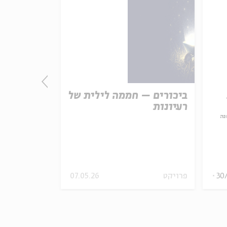
ביכורים – חממה לילית של
חתולַיים: 
רעיונות
אלול
נה
עם:
גלית צברי, עופר ירושלמי
מתוך:
אגדות הלבנה
30
פרויקט
07.05.26
ירושלים