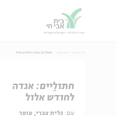
גור
סגור
דף הבית
אירועים
חתולַיים: אגדה לחודש אלול
חתולַיים: אגדה
לחודש אלול
עם:
גלית צברי, עופר