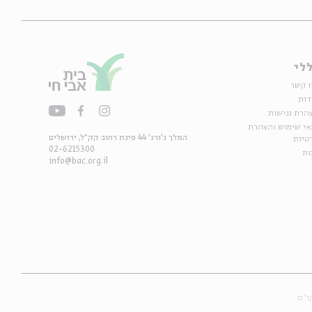
לי
ו קשר
דות
הרת נגישות
אי שימוש והצהרת
המלך ג'ורג' 44 פינת רחוב קק״ל, ירושלים
טיות
02-6215300
ות
info@bac.org.il
ו״ם