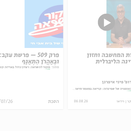
ת המחשבה וחזון
פרק 509 – פרשת עקב:
נה הליברלית
וּבְאַהֲרֹן הִתְאַנַּף
מתוך:
מקור להשראה: רעיון גדול באריזה קט
ופ' פיני איפרגן
אופציה של שפינוזה: קריאה במאמר תיאולוגי־מדיני
הסכת
/07/26
קר
וידאו
06.08.26