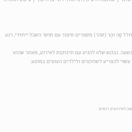
ל סָה והַר (סהר) מספרים סיפור עם מוסר השכל ייחודי, רגע
לאי 10-5, ומשכה הוא כשעה. נבקש שלא להגיע עם תינוקות לאירוע, מאחר שהוא
 עשוי להפריע לשחקנים ולילדים הצופים במופע.
ה לאירועים דומים