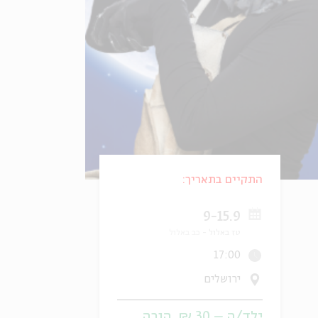
התקיים בתאריך:
9-15.9
טז באלול
כב באלול
17:00
ירושלים
ילד/ה – 30 ₪, הורה