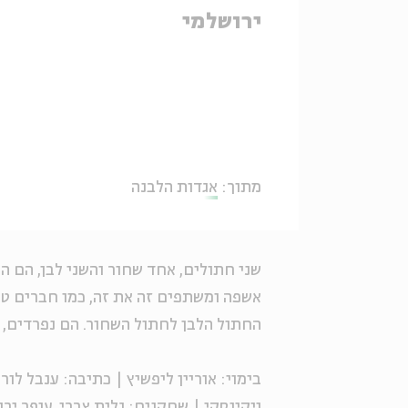
ירושלמי
מתוך:
אגדות הלבנה
שני חתולים, אחד שחור והשני לבן, הם ה
אשפה ומשתפים זה את זה, כמו חברים טוב
החתול הלבן ל
חתול
השחור. הם נפרדים, 
בימוי: אוריין ליפשיץ | כתיבה: ענבל לור
ויקינסקי
| שחקנים: גלית צברי, עופר יר