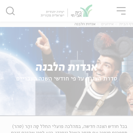
גור
סגור
סגור
דף הבית
אירועים
אגדות הלבנה
אגדות הלבנה
סדרת הצגות על פי חודשי השנה העבריים
בכל חודש הצגה חדשה, במהלכה פועלי החלל סָה והַר (סהר)