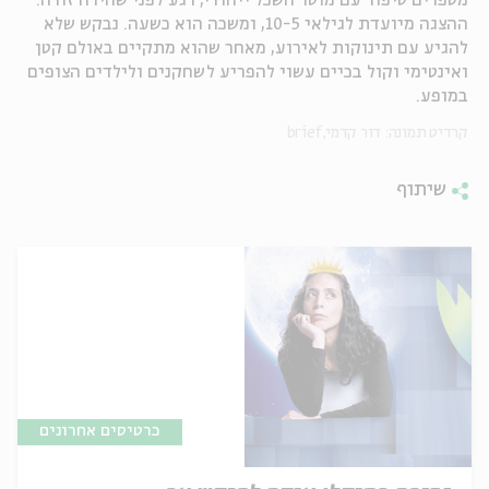
מספרים סיפור עם מוסר השכל ייחודי, רגע לפני שהירח זורח.
ההצגה מיועדת לגילאי 10-5, ומשכה הוא כשעה. נבקש שלא
ה
אנגלית
מיוחדי
להגיע עם תינוקות לאירוע, מאחר שהוא מתקיים באולם קטן
ואינטימי וקול בכיים עשוי להפריע לשחקנים ולילדים הצופים
במופע.
קרדיט תמונה: דור קדמי, brief
שיתוף
כרטיסים אחרונים