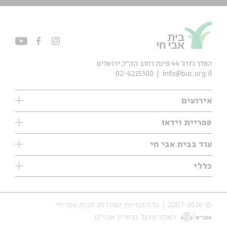
המלך ג'ורג' 44 פינת רחוב קק״ל, ירושלים
02-6215300
info@bac.org.il
אירועים
עיון
ספריית וידאו
אנגלית
ילדים
שיעורי בוקר
עוד בבית אבי חי
מוזיקה
מיוחדים
תערוכות
עיון
כללי
נוער
מיוחדים
מיוחדים
צרו קשר
ספרות ושירה
פודקאסטים מומלצים
ספרות ושירה
אודות
סדרות
כתבות
© 2007-2026 | כל הזכויות שמורות לבית אבי חי
הצהרת נגישות
אירועי עבר
קצה הקרחון
האתר פועל ברשיון אקו״ם
תנאי שימוש והצהרת פרטיות
אירועים בירושלים
על הדרך