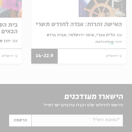
האישה והרוח: אגדה לחודש תשרי
בית הספ
הבאים ל
עם:
גלית צברי, עופר ירושלמי, אביה ברוש
עם:
ינון ש
מתוך:
אגדות הלבנה
14-22.9
ירושלים
ירושלים
הישארו מעודכנים
הירשמו לניוזלטר שלנו וקבלו עדכונים ישר למייל
*כתובת דוא"ל
הרשמה