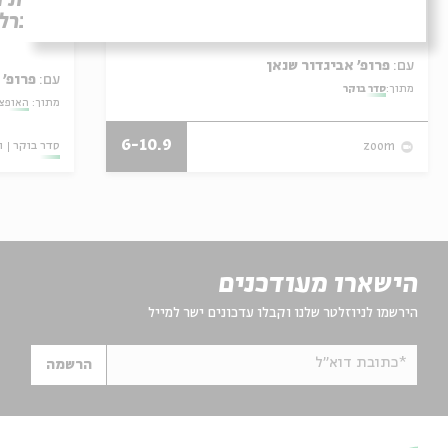
חירות 
במדרש פטירת משה
הליברל
עם:
פרופ' אביגדור שנאן
עם:
פרופ' 
מתוך:
סדר בוקר
מתוך:
האופצי
6-10.9
סדר בוקר
ו
zoom
הישארו מעודכנים
הירשמו לניוזלטר שלנו וקבלו עדכונים ישר למייל
*כתובת דוא"ל
הרשמה