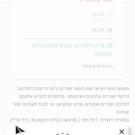
ה
אנגלית
מיוחדי
10.06
כה בסיון
16:00
20 ש״ח לילד/ה, הורה מלווה ללא
תשלום
הכרטיסים אזלו
מפגש חושי ואישי עם רופאי ספרים
,
ו
לצידו
סדנה לתיקון
וריפוי ספרים אהובים ושיקומם. מוזמנים להביא א
י
תכם
לתיקון ספרים שנקרעו מרוב שנקראו, או לקבל מאיתנו ספר
שנזנח.
במאית ויוצרת: רות חוף | מרפאה בכירה ומעצבת: ורד קליין
גולדברג | שחקנים: דניאל עובדיה, נתנאל רפפורט ואורן הגני
סגור