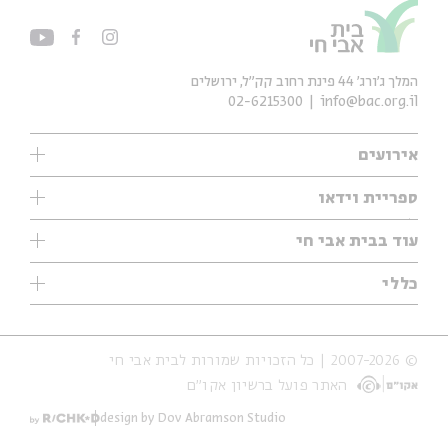
המלך ג'ורג' 44 פינת רחוב קק״ל, ירושלים
02-6215300
info@bac.org.il
אירועים
עיון
ספריית וידאו
אנגלית
ילדים
שיעורי בוקר
עוד בבית אבי חי
מוזיקה
מיוחדים
תערוכות
עיון
כללי
נוער
מיוחדים
מיוחדים
צרו קשר
ספרות ושירה
פודקאסטים מומלצים
ספרות ושירה
אודות
סדרות
כתבות
© 2007-2026 | כל הזכויות שמורות לבית אבי חי
הצהרת נגישות
אירועי עבר
קצה הקרחון
האתר פועל ברשיון אקו״ם
תנאי שימוש והצהרת פרטיות
אירועים בירושלים
על הדרך
חנות
ילדים
design by Dov Abramson Studio
מפלגת המחשבות
מוזיקה