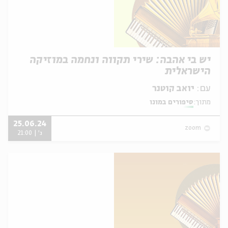
יש בי אהבה: שירי תקווה ונחמה במוזיקה
הישראלית
עם:
יואב קוטנר
מתוך:
סיפורים במונו
25.06.24
zoom
ג' | 21:00