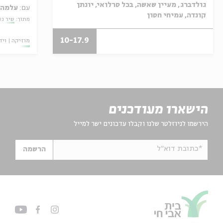
גולדברג, מעיין שאשה, בכל סרלואי, יונתן
עם:
עלמה 
קונדה, עמיחי חסון
מתוך:
שיר גע
10-17.9
מוזיקה
ויד
הישארו מעודכנים
הירשמו לניוזלטר שלנו וקבלו עדכונים ישר למייל
*כתובת דוא"ל
הרשמה