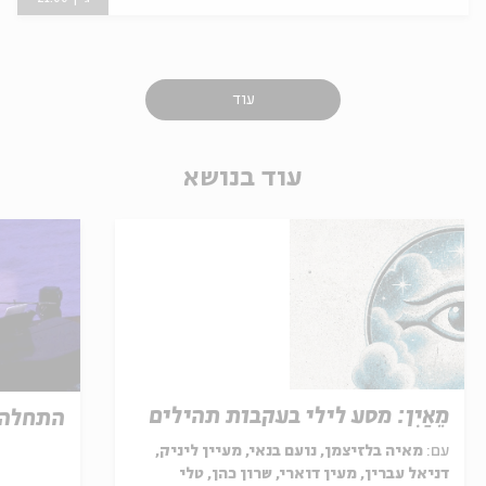
עוד
עוד בנושא
מֵאַיִן: מסע לילי בעקבות תהילים
התחלה
עם:
מאיה בלזיצמן, נועם בנאי, מעיין ליניק,
דניאל עברין, מעין דוארי, שרון כהן, טלי