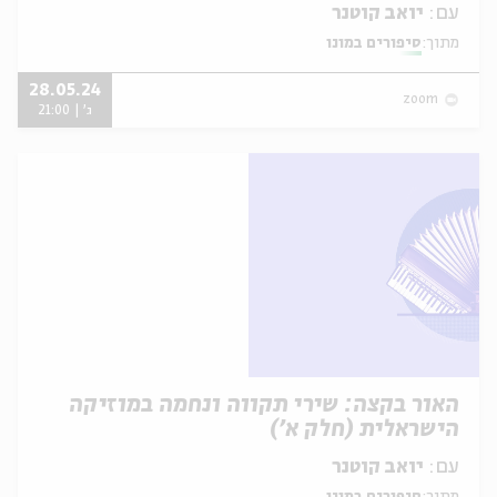
עם:
יואב קוטנר
מתוך:
סיפורים במונו
28.05.24
zoom
ג' | 21:00
האור בקצה: שירי תקווה ונחמה במוזיקה
הישראלית (חלק א')
עם:
יואב קוטנר