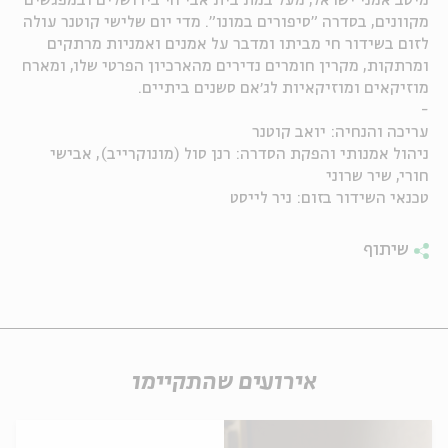
מיטב אמני ישראל, מעל במת בית אבי חי בירושלים ובמפגשים
מקוונים, בסדרה "סיפורים במונו". מדי יום שלישי קוטנר עולה
ה
אנגלית
מיוחדי
לזום בשידור חי מביתו ומדבר על אמנים ואמניות מרתקים
ומרתקות, מקרין חומרים נדירים מהארכיון הפרטי שלו, ומארח
מוזיקאים ומוזיקאיות לג׳אם סשנים ביתיים.
-
עריכה והנחיה: יואב קוטנר
ניהול אמנותי והפקת הסדרה: רנן סול (מונוקרייב), אבישי
חורי, שיר שרוני
טכנאי השידור בזום: ניר לייסט
שיתוף
אירועים שהתקיימו