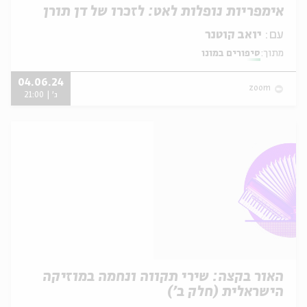
אימפריות נופלות לאט: לזכרו של דן תורן
עם:
יואב קוטנר
מתוך:
סיפורים במונו
04.06.24
zoom
ג' | 21:00
האור בקצה: שירי תקווה ונחמה במוזיקה
הישראלית (חלק ב')