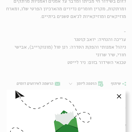
לזום בשידור חי מביתו ומדבר על אמנים ואמניות מרתקים
ומרתקות, מקרין חומרים נדירים מהארכיון הפרטי שלו, ומארח
מוזיקאים ומוזיקאיות לג׳אם סשנים ביתיים.
-
עריכה והנחיה: יואב קוטנר
ניהול אמנותי והפקת הסדרה: רנן סול (מונוקרייב), אבישי
חורי, שיר שרוני
טכנאי השידור בזום: ניר לייסט
שיתוף
הוספה ליומן
הרשמה לאירועים דומים
סגור
תגיות:
יואב קוטנר
מוזיקה
נתן יונתן
אירועים נוספים בסדרה