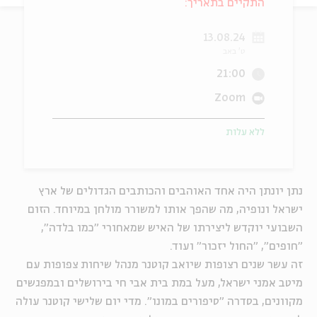
התקיים בתאריך:
ה
אנגלית
מיוחדי
13.08.24
ט' באב
21:00
Zoom
ללא עלות
נתן יונתן היה אחד האוהבים והכותבים הגדולים של ארץ
ישראל ונופיה, מה שהפך אותו למשורר מולחן במיוחד. הזום
השבועי יוקדש ליצירתו של האיש שמאחורי "כמו בלדה",
"חופים", "החול יזכור" ועוד.
זה עשר שנים רצופות שיואב קוטנר מנהל שיחות צפופות עם
מיטב אמני ישראל, מעל במת בית אבי חי בירושלים ובמפגשים
מקוונים, בסדרה "סיפורים במונו". מדי יום שלישי קוטנר עולה