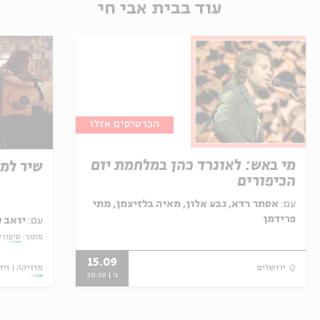
עוד בבית אבי חי
הכרטיסים אזלו
מי באש: לאונרד כהן במלחמת יום
שיר למ
הכיפורים
עם:
אסתר רדא, גבע אלון, מאיה בלזיצמן, מתי
פרידמן
עם:
יואב 
מתוך:
סיפורי
15.09
מוזיקה
ויד
ירושלים
ג' | 20:30