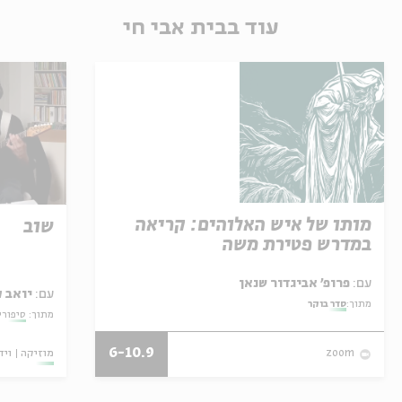
עוד בבית אבי חי
מותו של איש האלוהים: קריאה
שוב
במדרש פטירת משה
עם:
פרופ' אביגדור שנאן
עם:
יואב ק
מתוך:
סדר בוקר
מתוך:
סיפורי
6-10.9
מוזיקה
ויד
zoom