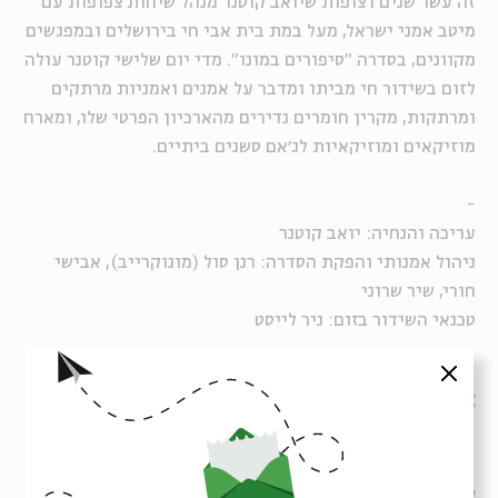
זה עשר שנים רצופות שיואב קוטנר מנהל שיחות צפופות עם
מיטב אמני ישראל, מעל במת בית אבי חי בירושלים ובמפגשים
מקוונים, בסדרה "סיפורים במונו". מדי יום שלישי קוטנר עולה
לזום בשידור חי מביתו ומדבר על אמנים ואמניות מרתקים
ומרתקות, מקרין חומרים נדירים מהארכיון הפרטי שלו, ומארח
מוזיקאים ומוזיקאיות לג׳אם סשנים ביתיים.
-
עריכה והנחיה: יואב קוטנר
ניהול אמנותי והפקת הסדרה: רנן סול (מונוקרייב), אבישי
חורי, שיר שרוני
טכנאי השידור בזום: ניר לייסט
סגור
שיתוף
הוספה ליומן
הרשמה לאירועים דומים
אירועים נוספים בסדרה