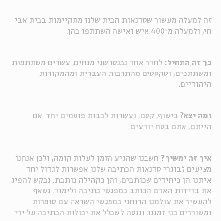
זה למעלה מעשור שסדנאות הבית שלנו מתקיימות בבית אבי
חי, ולמעלה מ־400 איש ואישה השתתפו בהן.
כך זה התחיל:
לחדר אחד נכנסו שני מנחים, עשרים משתתפות
ומשתתפים, וטקסטים מהתרבות העברית ומהמקורות
היהודיים.
ומה יצא?
כישוף, קסם, ועשרות לבבות פועמים יחד. אם
הייתם, אתם בטח יודעים.
איך זה ימשיך?
חשבנו שהגיע הזמן לעלות קומה, ולכן אנחנו
מציעים לבוגרי סדנאות הכתיבה שלנו אפשרות לגדול יחד
איתנו הן כיחידים שכותבים, והן כקהילה כותבת. נבקש להפיג
את בדידות האדם הכותב במפגשי כתיבה ולימוד. נשאף
להעשיר את עולמנו הרוחני במפגשי השראה עם סופרות
ומשוררים בני זמננו, וננסה לשכלל את יכולות הכתיבה על ידי