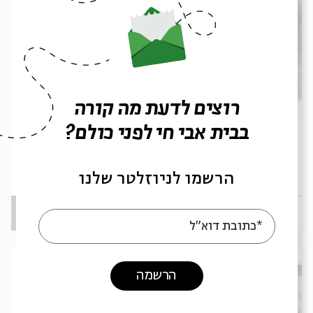
רוצים לדעת מה קורה
בבית אבי חי לפני כולם?
״הָלֹךְ וְקָרָאתָ בְאָזְנֵי יְרוּשָׁלַ͏ִם״: סדנת שוטטות
וכתיבה
עם:
בכל סרלואי
הרשמו לניוזלטר שלנו
23.07
ירושלים
ד' | 19:00
*כתובת דוא"ל
הרשמה