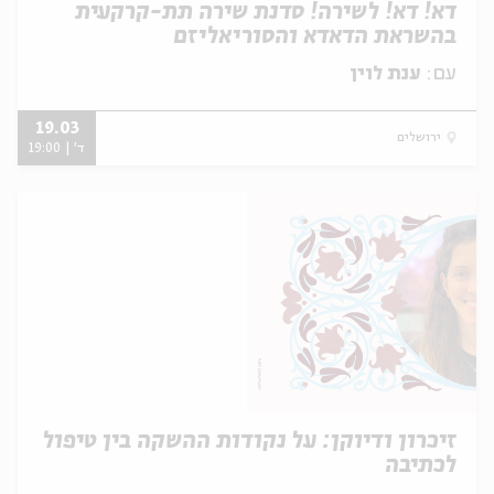
דא! דא! לשירה! סדנת שירה תת-קרקעית
בהשראת הדאדא והסוריאליזם
עם:
ענת לוין
19.03
ירושלים
ד' | 19:00
זיכרון ודיוקן: על נקודות ההשקה בין טיפול
לכתיבה