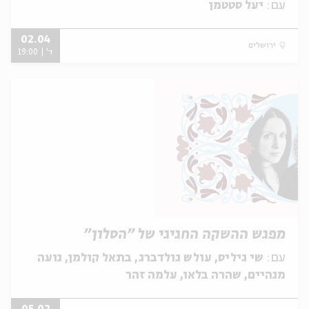
עם:
יעל סטטמן
02.04
ירושלים
ד' | 19:00
מפגש ההשקה החגיגי של ״הסלון״
עם:
שי גיליס, עולש גולדברג, בתאל קולמן, נועה
מנהיים, שהרה בלאו, עלמה זהר