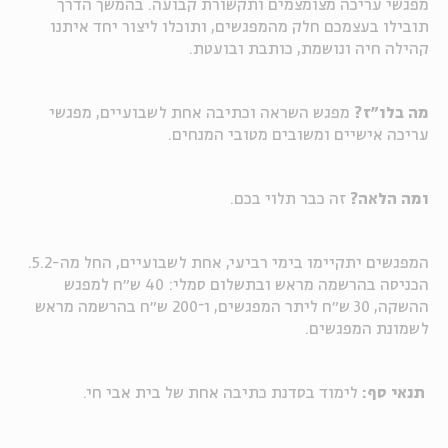
מפגשי עריכה מצומצמים ותקשורת קבועה. בהמשך הדרך
תובילו בעצמכם חלק מהמפגשים, ותוכלו ליצור יחד איתנו
קהילה חיה ונושמת, כותבת ובועטת.
מה בלו"ז?
מפגש השראה וכתיבה אחת לשבועיים, מפגשי
עריכה אישיים ומשובים מטובי המנחים.
ומה הלאה?
זה כבר תלוי בכם.
המפגשים יתקיימו בימי רביעי, אחת לשבועיים, החל מה-5.2.
הכניסה בהרשמה מראש ובתשלום סמלי: 40 ש״ח למפגש
ההשקה, 30 ש״ח ליתר המפגשים, ו־200 ש״ח בהרשמה מראש
לשמונת המפגשים.
תנאי סף:
לימוד בסדנת כתיבה אחת של בית אבי חי.