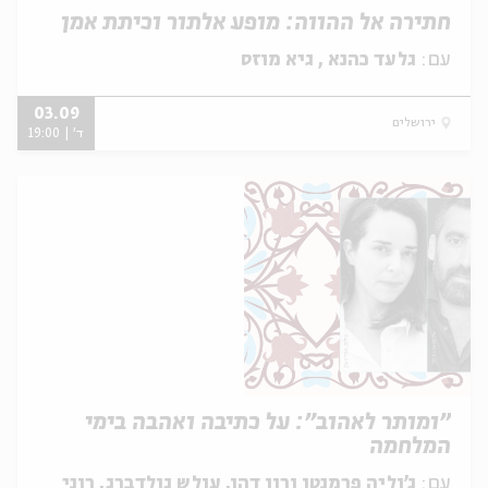
חתירה אל ההווה: מופע אלתור וכיתת אמן
עם:
גלעד כהנא , גיא מוזס
03.09
ירושלים
ד' | 19:00
״ומותר לאהוב״: על כתיבה ואהבה בימי
המלחמה
עם:
ג'וליה פרמנטו ורון דהן, עולש גולדברג, רוני