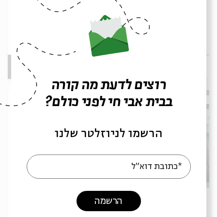
נִפְתַּח וְנִגְלֶה: הליכה בדרך, פתיחות
והשתנות בזוהר ובבודהיזם
עם:
ד"ר עמרי שאשא, לילה קמחי
12.10.25
ירושלים
א' | 22:15
רוצים לדעת מה קורה
בבית אבי חי לפני כולם?
הרשמו לניוזלטר שלנו
*כתובת דוא"ל
שיהיה לנו בהנצחה: מופע רב תחומי
הרשמה
עם:
נוגה פרידמן, ורד פיקר