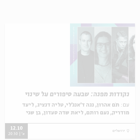
נקודות מפנה: שבעה סיפורים על שינוי
עם:
תֹם אהרון, נגה ד'אנג'לי, טליה דנציג, ליעד
מודריק, נעם רותם, ליאת שדה סעדון, בן שני
12.10
ירושלים
א' | 20:30