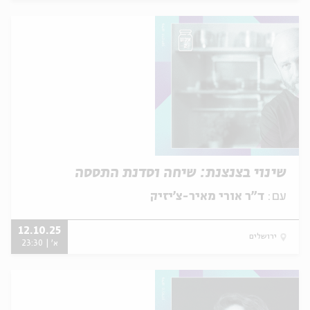
שינוי בצנצנת: שיחה וסדנת התססה
עם:
ד"ר אורי מאיר-צ'יזיק
12.10.25
ירושלים
א' | 23:30