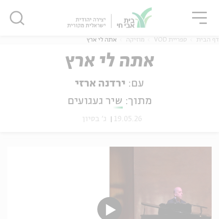
גור
סגור
סגור
דף הבית
ספריית VOD
מוזיקה
אתה לי ארץ
אתה לי ארץ
עם:
ירדנה ארזי
ה
אנגלית
נוער
מתוך:
שיר געגועים
19.05.26
ג' בסיון