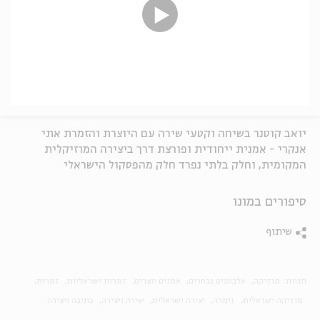
יואב קוטנר בשיחה וקטעי שירה עם היוצרת והזמרת אתי
אנקרי - אמנית ייחודית ופורצת דרך ביצירה המוזיקלית
המקומית, וחלק בלתי נפרד חלק מהפסקול הישראלי
סיפורים במונו
שיתוף
תגיות:
מוזיקה
אלבומים נבחרים
אמנים יוצרים
זמרות ישראליות
זמרות
מוזיקה ישראלית
זימרה
יצירה ישראלית
שירה ויצירה
כתיבה ויצירה