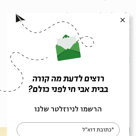
ד"ר יובל ריבלין
הוא חוקר קולנוע והיסטוריה, מבקר קולנוע
סגור
ומרצה. ספרו ״מברלין להוליווד: הגירה ומהגרים
יהודים־גרמנים בתעשיית הקולנוע האמריקאית, 1933–1942״
ראה אור בהוצאת מאגנס ב־2024.
שיתוף
הוספה ליומן
הרשמה לאירועים דומים
רוצים לדעת מה קורה
תגיות:
קולנוע
קולנוע ישראלי
תשעה באב
שיח קולנוע
ט באב
בבית אבי חי לפני כולם?
הרשמו לניוזלטר שלנו
עוד בבית אבי חי
*כתובת דוא"ל