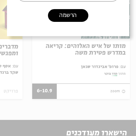
הרשמה
מותו של איש האלוהים: קריאה
מדברים
במדרש פטירת משה
ומפגשי
עם:
אסף סב
עם:
פרופ' אביגדור שנאן
שקד ברנד,
מתוך:
סדר בוקר
6-10.9
פרויקט
zoom
הישארו מעודכנים