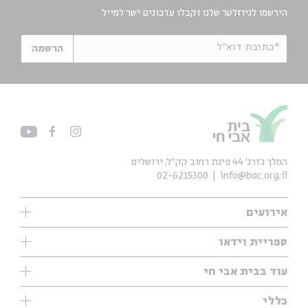
הירשמו לניוזלטר שלנו וקבלו עדכונים ישר למייל
*כתובת דוא"ל
הרשמה
המלך ג'ורג' 44 פינת רחוב קק״ל, ירושלים
02-6215300
info@bac.org.il
אירועים
עיון
ספריית וידאו
אנגלית
ילדים
שיעורי בוקר
עוד בבית אבי חי
מוזיקה
מיוחדים
תערוכות
עיון
כללי
נוער
מיוחדים