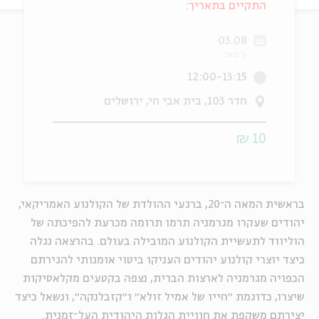
התקיים בתאריך:
ה
אנגלית
מיוחדי
03.08
ט' באב
12:00-13:15
חדר 103, בית אבי חי, ירושלים
10 ₪
בראשית המאה ה־20, ברגעי ההולדת של הקולנוע האמריקאי,
יהודים שעקרו מגרמניה תרמו תרומה מכרעת להפיכתה של
הוליווד לתעשיית הקולנוע המובילה בעולם. בהרצאה נגלה
כיצד יוצרי קולנוע יהודים העניקו ביטוי אומנותי להגירתם
הכפויה מגרמניה לארצות הברית, נצפה בקטעים מקלאסיקות
שיצרו, כדוגמת ״חייו של אמיל זולא״ ו״קזבלנקה״, ונשאל כיצד
יצירתם משקפת את חוויית הגלות היהודית העל־זמנית.