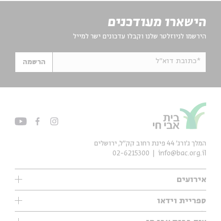
הישארו מעודכנים
הירשמו לניוזלטר שלנו וקבלו עדכונים ישר למייל
*כתובת דוא"ל
הרשמה
המלך ג'ורג' 44 פינת רחוב קק״ל, ירושלים
02-6215300
info@bac.org.il
אירועים
עיון
ספריית וידאו
אנגלית
ילדים
שיעורי בוקר