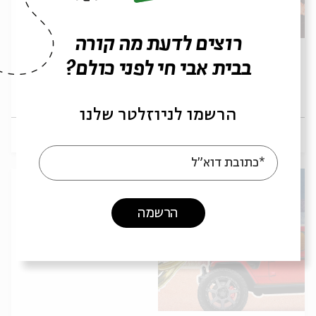
רוצים לדעת מה קורה
Comfort: Seeing Beyond the Ruins
בבית אבי חי לפני כולם?
Rabbi Meesh Hammer-Kossoy
עם:
Echoes of Destruction
מתוך:
הרשמו לניוזלטר שלנו
26.07
zoom
א' | 7pm (12pm EDT)
*כתובת דוא"ל
הרשמה