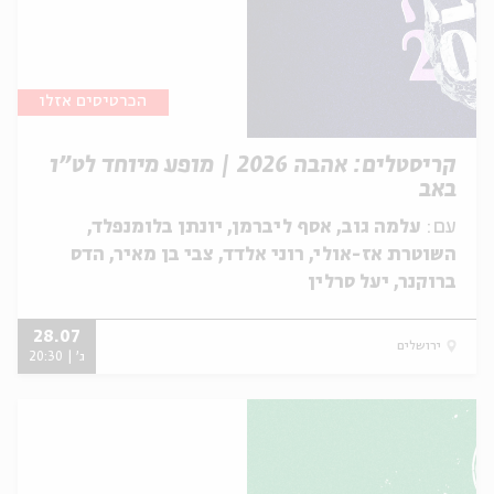
הכרטיסים אזלו
קריסטלים: אהבה 2026 | מופע מיוחד לט״ו
באב
עם:
עלמה גוב, אסף ליברמן, יונתן בלומנפלד,
השוטרת אז-אולי, רוני אלדד, צבי בן מאיר, הדס
ברוקנר, יעל סרלין
28.07
ירושלים
ג' | 20:30