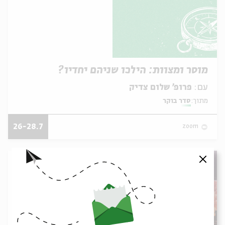
מוסר ומצוות: הילכו שניהם יחדיו?
עם:
פרופ' שלום צדיק
מתוך:
סדר בוקר
26-28.7
zoom
סגור