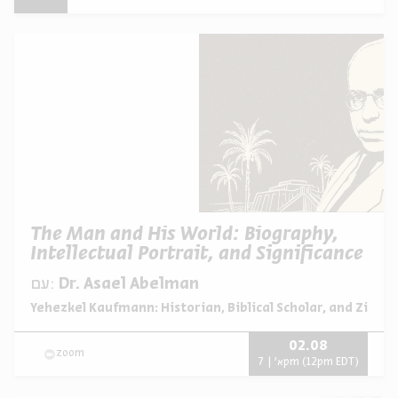
The Man and His World: Biography,
Intellectual Portrait, and Significance
Dr. Asael Abelman
עם:
מתוך:
Yehezkel Kaufmann: Historian, Biblical Scholar, and Zionis
02.08
zoom
א' | 7pm (12pm EDT)