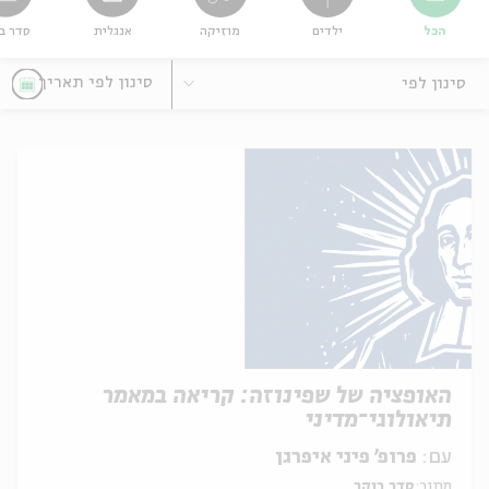
הכל
ילדים
מוזיקה
אנגלית
סדר ב
ה
אנגלית
מיוחדי
סינון לפי
האופציה של שפינוזה: קריאה במאמר
תיאולוגי־מדיני
עם:
פרופ' פיני איפרגן
מתוך:
סדר בוקר