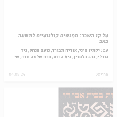
על קו השבר: מפגשים קולנועיים לתשעה
באב
עם:
יסמין קיני, אוריה מבורך, נועם פנחס, ניר
גורלי, נדב הלפרין, גיא הודס, פרח שלמה חדד, שי
לי עטרי, כרמית ספיר ויץ, גולן רייז
פרויקט
04.08.24