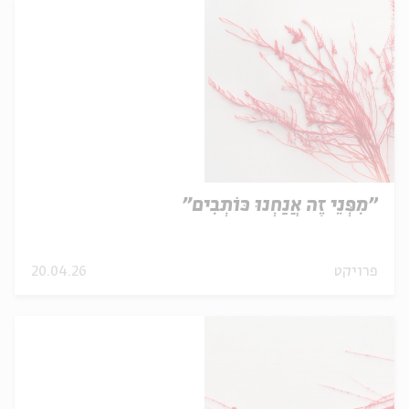
"מִפְּנֵי זֶה אֲנַחְנוּ כּוֹתְבִים"
פרויקט
20.04.26