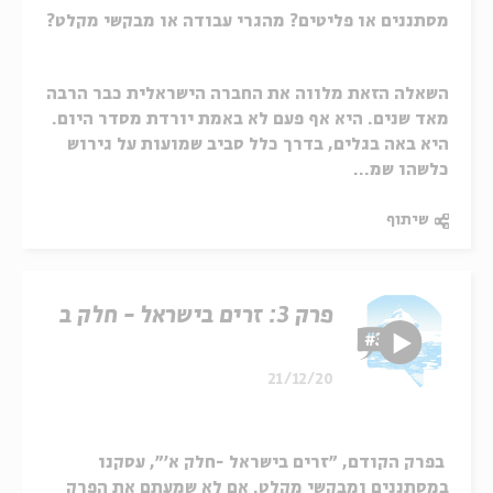
מסתננים או פליטים? מהגרי עבודה או מבקשי מקלט?
השאלה הזאת מלווה את החברה הישראלית כבר הרבה
מאד שנים. היא אף פעם לא באמת יורדת מסדר היום.
היא באה בגלים, בדרך כלל סביב שמועות על גירוש
כלשהו שמ...
שיתוף
פרק 3: זרים בישראל - חלק ב
21/12/20
בפרק הקודם, "זרים בישראל -חלק א'", עסקנו
במסתננים ומבקשי מקלט. אם לא שמעתם את הפרק