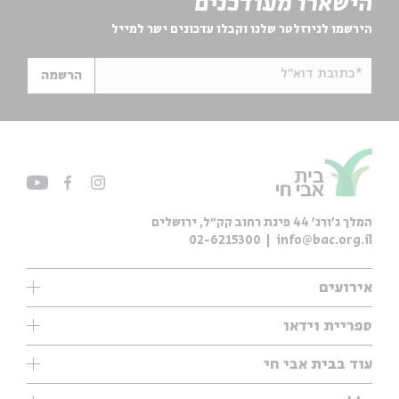
הישארו מעודכנים
הירשמו לניוזלטר שלנו וקבלו עדכונים ישר למייל
*כתובת דוא"ל
הרשמה
המלך ג'ורג' 44 פינת רחוב קק״ל, ירושלים
02-6215300
info@bac.org.il
אירועים
עיון
ספריית וידאו
אנגלית
ילדים
שיעורי בוקר
עוד בבית אבי חי
מוזיקה
מיוחדים
תערוכות
עיון