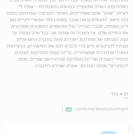
מחלוקות יסודיות קשות. אבל היום יותר מתמיד, השיח סביב
המחלוקות האלה מתאפיין בבוטות ובשבטיות - אמרו לי
לאיזה "שבט" אתם משתייכים, ואומר לכם מהי עמדתכם כמעט
בכל נושא. לפעמים נראה שכבר פשוט בלתי אפשרי לקיים כאן
דיון מעמיק, מכבד וענייני בכל הנושאים החשובים שמניעים
את החיים שלנו. אז בשביל זה אנחנו פה. בכל פרק נעמוד על
קצה הקרחון של מחלוקת יסודית אחת בחברה הישראלית
ונצלול לקרקעית הים כדי להביא לכם את הסיפורים, הרעיונות
והאידיאולוגיות שמאחוריה. כל זה מתוך מחויבות לעקרון
היהודי העתיק של "כל מחלוקת שהיא לשם שמיים, סופה
להתקיים".מנחה ועורכת: אפרת שפירא רוזנברג
קרא עוד
לקבלת עדכונים על פרק חדש ב-
Email