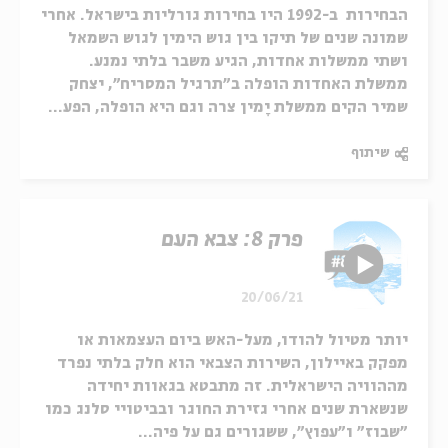
הבחירות ב-1992 היו בחירות גורליות בישראל. אחרי
שמונה שנים של תיקו בין גוש הימין לגוש השמאל
ושתי ממשלות אחדות, הגיע משבר בלתי נמנע.
ממשלת האחדות הופלה ב"תרגיל המסריח", יצחק
שמיר הקים ממשלת יָמין צרה וגם היא הופלה, הפע...
שיתוף
פרק 8: צבא העם
20/06/21
יותר מטיול להודו, מעל-האש ביום העצמאות או
מפקק באיילון, השירות הצבאי הוא חלק בלתי נפרד
מההוויה הישראלית. זה מתבטא בגאוות יחידה
שנשארת שנים אחרי גזירת החוגר ובביטויי סלנג כמו
"שבוז" ו"עפוץ", ששגורים גם על פיה...