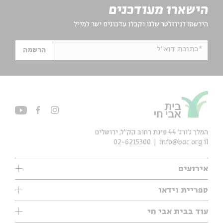
הישארו מעודכנים
הירשמו לניוזלטר שלנו וקבלו עדכונים ישר למייל
*כתובת דוא"ל
הרשמה
המלך ג'ורג' 44 פינת רחוב קק״ל, ירושלים
02-6215300
info@bac.org.il
אירועים
עיון
ספריית וידאו
אנגלית
ילדים
שיעורי בוקר
עוד בבית אבי חי
מוזיקה
מיוחדים