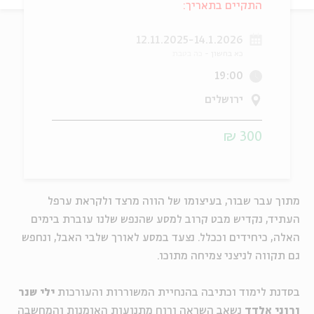
התקיים בתאריך:
ה
אנגלית
מיוחדי
12.11.2025-14.1.2026
כא בחשון
כה בטבת
19:00
ירושלים
300 ₪
מתוך עבר שבור, בעיצומו של הווה מרצד ולקראת ערפל
העתיד, נקדיש מבט קרוב למסע שהנפש שלנו עוברת בימים
האלה, כיחידים וככלל. נצעד במסע לאורך שלבי האבל, ונחפש
גם תקווה לניצני צמיחה מתוכו
.
בסדנת לימוד וכתיבה בהנחיית המשוררות והעורכות
ילי
שנר
ורוני אלדד
נשאב השראה ורוח מתנועות האומנות והמחשבה