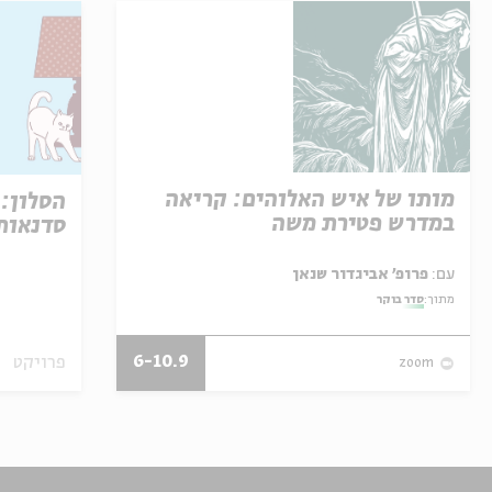
מותו של איש האלוהים: קריאה
הסלון: 
במדרש פטירת משה
סדנאות 
עם:
פרופ' אביגדור שנאן
מתוך:
סדר בוקר
6-10.9
פרויקט
zoom