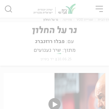
גור
סגור
סגור
דף הבית
ספריית VOD
מוזיקה
נר על החלון
נר על החלון
עם:
פבלו רוזנברג
ה
אנגלית
נוער
מתוך:
שיר געגועים
10.06.25
יד בסיון