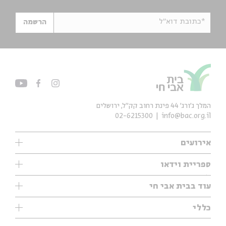
*כתובת דוא"ל
הרשמה
המלך ג'ורג' 44 פינת רחוב קק״ל, ירושלים
02-6215300
info@bac.org.il
אירועים
עיון
ספריית וידאו
אנגלית
ילדים
שיעורי בוקר
עוד בבית אבי חי
מוזיקה
מיוחדים
תערוכות
עיון
כללי
נוער
מיוחדים
מיוחדים
צרו קשר
ספרות ושירה
פודקאסטים מומלצים