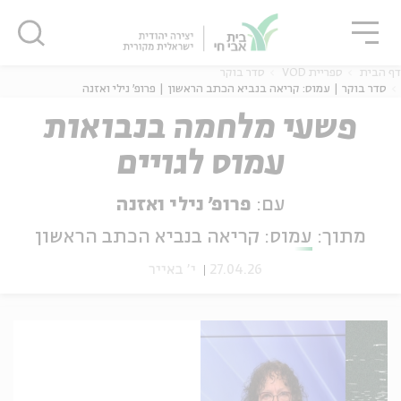
גור
סגור
סגור
דף הבית
ספריית VOD
סדר בוקר
סדר בוקר | עמוס: קריאה בנביא הכתב הראשון | פרופ' נילי ואזנה
פשעי מלחמה בנבואות
עמוס לגויים
ה
אנגלית
נוער
עם:
פרופ' נילי ואזנה
מתוך:
עמוס: קריאה בנביא הכתב הראשון
27.04.26
י' באייר