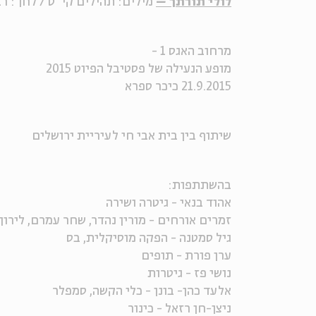
לולי תורתך –
מילים: תהילים קי"ט / לחן : ר
מרחוב האגס 1 -
מופע הנעילה של פסטיבל הפיוט 2015
21.9.2015 כיכר ספרא
שיתוף בין בית אבי חי לעיריית ירושלים
בהשתתפות:
אהוד בנאי - גיטרה ושירה
זמרים אורחים - מורין נהדר, שחר עמרם, לירון
גיל סמטנה - הפקה מוסיקלית, בס
ערן פורת - תופים
נושי פז - גיטרות
אלעד כהן- בונן - כלי הקשה, סמפלר
ניצן-חן רזאל - כינור