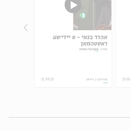
אהוד בנאי - א יידישע
ראסטהמאן
חזנות | הא
מתוך:
פסטיבל הפיוט
25.01
מוזיקה
וידאו
21.09.15
מוזיקה
וידאו