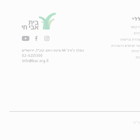
לי
ו קשר
דות
הרת נגישות
אי שימוש והצהרת
המלך ג'ורג' 44 פינת רחוב קק״ל, ירושלים
טיות
02-6215300
ות
info@bac.org.il
ו״ם