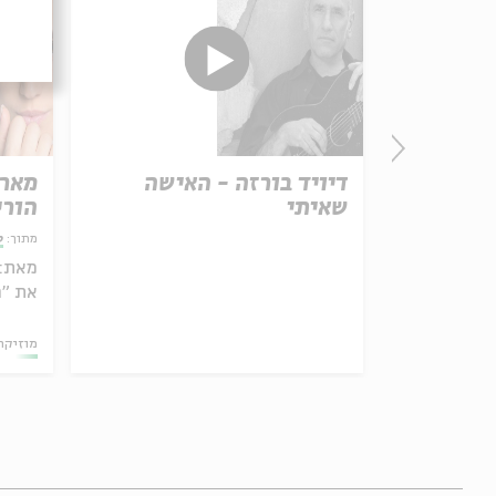
אצלכם
דיויד בורזה - האישה
מארי
 הסיגְד
שאיתי
הורי
מתוך:
ס
מאת:
את "ה
11.11.20
מוזיקה