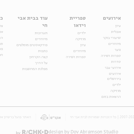
אירועים
ספריית
עוד בבית אבי
כל
וידאו
חי
עיון
צר
אנגלית
או
ילדים
תערוכות
שיעורי בוקר
הצ
מוזיקה
מיוחדים
מיוחדים
תנ
עיון
פודקאסטים מומלצים
פר
נוער
מיוחדים
כתבות
חנ
ספרות ושירה
ספרות ושירה
קצה הקרחון
סדרות
על הדרך
אירועי עבר
מפלגת המחשבות
אירועים
בירושלים
ילדים
מוזיקה
הרצאות בזום
האתר פועל ברשיון אק
design by Dov Abramson Studio