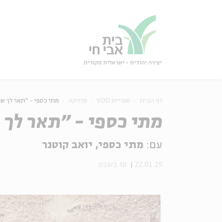
גור
סגור
דף הבית
ספריית VOD
מוזיקה
מתי כספי - "תאר לך ש
מתי כספי - "תאר לך 
עם:
מתי כספי, יואב קוטנר
22.01.19
טז בשבט