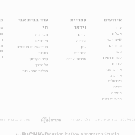
אירועים
ספריית
עוד בבית אבי
כל
וידאו
חי
עיון
צר
אנגלית
או
ילדים
תערוכות
שיעורי בוקר
הצ
מוזיקה
מיוחדים
מיוחדים
תנ
עיון
פודקאסטים מומלצים
פר
נוער
מיוחדים
כתבות
חנ
ספרות ושירה
ספרות ושירה
קצה הקרחון
סדרות
על הדרך
אירועי עבר
מפלגת המחשבות
אירועים
בירושלים
ילדים
מוזיקה
הרצאות בזום
האתר פועל ברשיון אק
design by Dov Abramson Studio