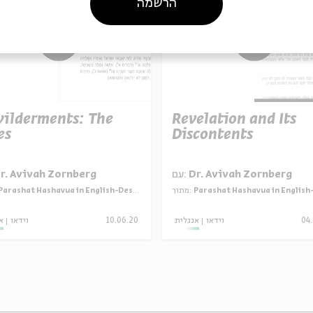
הרשמה
ilderments: The
Revelation and Its
es
Discontents
r. Avivah Zornberg
עם:
Dr. Avivah Zornberg
Parashat Hashavua in English-Desire in the Wilderness
מתוך:
Parashat Hashavua in English-Desire in the Wil
א
וידאו
10.06.20
אנגלית
וידאו
04