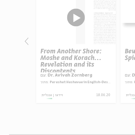
 Its
From Another Shore:
Bew
Moshe and Korach
Spi
Revelation and its
Discontents.
berg
עם:
Dr. Avivah Zornberg
עם:
D
sire in the Wilderness
מתוך:
Parashat Hashavua in English-Desire in the Wilderness
מתוך:
25.06.20
אנגלית
וידאו
18.06.20
נגלית