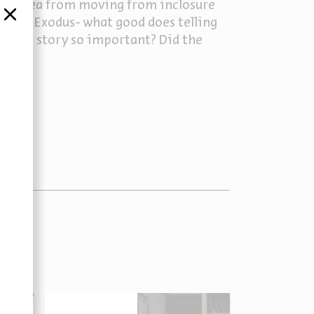
the idea from moving from inclosure
סגור
of the Exodus- what good does telling
 this story so important? Did the
y?