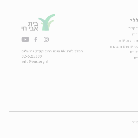
לי
ו קשר
דות
הרת נגישות
אי שימוש והצהרת
המלך ג'ורג' 44 פינת רחוב קק״ל, ירושלים
טיות
02-6215300
ות
info@bac.org.il
ו״ם