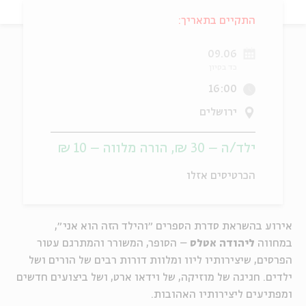
התקיים בתאריך:
ה
אנגלית
מיוחדי
09.06
כד בסיון
16:00
ירושלים
ילד/ה – 30 ₪, הורה מלווה – 10 ₪
הכרטיסים אזלו
אירוע בהשראת סדרת הספרים ״והילד הזה הוא אני״,
במחווה
ליהודה אטלס
– הסופר, המשורר והמתרגם עטור
הפרסים, שיצירותיו ליוו ומלוות דורות רבים של הורים ושל
ילדים. חגיגה של מוזיקה, של וידאו ארט, ושל ביצועים חדשים
ומפתיעים ליצירותיו האהובות.