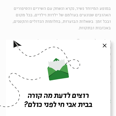
במופע המיוחד נשיר, נקרא ונשחק עם השירים והסיפורים
האהובים שנוגעים בעולמם של ילדות וילדים, בכל מקום
ו
בכל
זמן: בשאלות הבוערות, בחלומות הגדולים והקטנים,
באכזבות ובתקוות.
הילדים (וההורים!) מוזמנים להגיע בפיג'מות.
סגור
האירוע מיועד לבני ובנות
6
ומעלה, ו
נמשך
כ־
50
דקות.
האירוע מתקיים במסגרת פסטיבל בית חולים לספרים,
כרטיס לאירוע מקנה כניסה חינם ליריד.
ניהול אומנותי: נגה אשד, הפקה: יונתן ברין, וידאו ארט: אריק
פוטרמן, וידאו: קרן רוזנברג
איור: דני קרמן, צילום: דן יהודה, רון שלף
רוצים לדעת מה קורה
שיתוף
הוספה ליומן
הרשמה לאירועים דומים
בבית אבי חי לפני כולם?