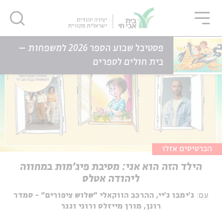
גור
סגור
סגור
דף הבית
אירועים
הילד הזה הוא אני: מסיבת פיג'מות במחווה ליהודה אטלס
פסטיבל שבוע הספר 2026 למשפחות –
בית חולים לספרים
הכרטיסים אזלו
הילד הזה הוא אני: מסיבת פיג'מות במחווה
ליהודה אטלס
עם:
ג'ימבו ג'יי, ההרכב הווקאלי ״שלוש ציפורים״ - סמדר
רונן, מורן מייזלס ורוני וגנר