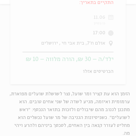
התקיים בתאריך:
ה
אנגלית
מיוחדי
11.06
כו בסיון
17:00
אולם ח'7, בית אבי חי , ירושלים
ילד/ה – 30 ₪, הורה מלווה – 10 ₪
הכרטיסים אזלו
הזמן הוא עת קציר ומר שועל, נצר לשושלת שועלים מפוארת,
ערמומית ואיומה, מגיע לשדה של שני אחים טובים. הוא
מתכנן לגנוב מהם שיבולים ולזכות בתואר הנכסף: ״ראש
לשועלים״. כשניסיונות הגניבה של מר שועל נכשלים הוא
מחליט לעורר קנאה בין האחים, לסכסך ביניהם ולהרע ויהי
מה.